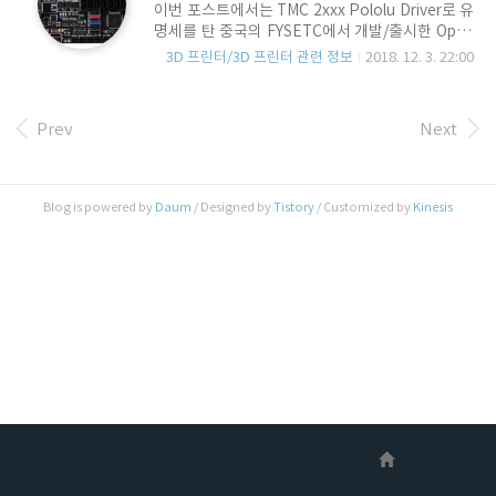
이번 포스트에서는 TMC 2xxx Pololu Driver로 유
이 있습니다. 동일한 Driver 이지만, 약간씩 가격에
명세를 탄 중국의 FYSETC에서 개발/출시한 Open
차이가 있습니다. 경쟁때문이기도 하고, 부품의 단
H/W 3D프린터 컨트롤러인 F6 보드에 대해 알아보
가차이일 수도 있고, 일부 드라이버들은 설정기능
3D 프린터/3D 프린터 관련 정보
2018. 12. 3. 22:00
도록 하겠습니다. 정확한 명칭은 F6 1.3 인데요.. 그
에 제한이 있기도 합니다. TMC2130을 예로 들자
이전 버전의 보드는 본적이 없기 때문에 내부 개발
면, 1개 구매 기준으로 BIQU는 5.8달러, FYSETC
버전 이 후, 1.3에서 공식 릴리즈 된 것으로 보여 입
는 10.96달..
Prev
Next
니다. 3D프린터의 두뇌 역활을 하는 컨트롤러는 전
통적으로 Arduino의 ATMEGA2560 보드에 CNC
쉴드인 RAMPS 보드를 결합하여 사용해 왔지만,
이 후, 이 둘을 하나의 PCB로 통합한 All In One 보
Blog is powered by
Daum
/ Designed by
Tistory
/ Customized by
Kinesis
드들이 점차 보편화 되면서, 최근에는 Arduino +
RAMPS로 3D프린터의 컨트롤러를 사용하는 것은
좀 처럼 찾아보기 힘듭니다. 무엇보다 All-In-..