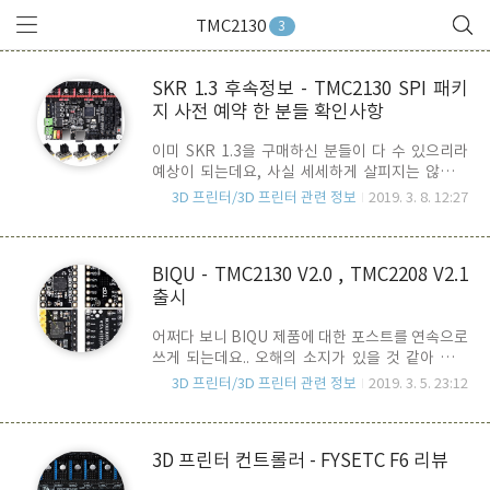
TMC2130
3
SKR 1.3 후속정보 - TMC2130 SPI 패키
지 사전 예약 한 분들 확인사항
이미 SKR 1.3을 구매하신 분들이 다 수 있으리라
예상이 되는데요, 사실 세세하게 살피지는 않으셨
을 것 같습니다. 위의 스샷은 Aliexpress의 판매 페
3D 프린터/3D 프린터 관련 정보
2019. 3. 8. 12:27
이지에서 가지고 온 것인데요.. 보시면, TMC2130
SPI Driver가 version 1.1 인 것을 확인하실 수 있
습니다. (저도 이제 확인을 했네요.. 죄송합니다.
BIQU - TMC2130 V2.0 , TMC2208 V2.1
TT) AE에 새로 올라온 이미지를 보면, V1.1 Driver
출시
에 DIAG Pin 작업은 해 놓은 것으로 확인이 됩니다.
1.1 버전과 2.0 버전은 이전 포스트에서도 언급했
어쩌다 보니 BIQU 제품에 대한 포스트를 연속으로
듯이, TMC2130 Chip이 PCB의 Bottom 방향쪽
쓰게 되는데요.. 오해의 소지가 있을 것 같아 우선
으로 납땜되어 있는 차이가 있고, 이는 효과적인 발
말씀드리면, 저는 개인적으로 BIQU와 아무런 관련
열과 관련이 있습니다. 사전 예약 분은 3/10일날 부
3D 프린터/3D 프린터 관련 정보
2019. 3. 5. 23:12
이 없습니다. ^^ 굳이 이 제품을 소개하는 이유는
터 순차적으로 배송을 시작하는 것으로 계획되..
중국발 SilentStepStick Clone Driver 중에서 나
름 가성비가 좋기 때문입니다. 현재
3D 프린터 컨트롤러 - FYSETC F6 리뷰
AE(Aliexpress)에서 구매가능한 Driver는
Makerbase, BIQU, FYSETC , IdeaFormer 등등