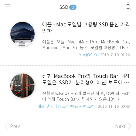
SSD
2
애플 - Mac 모델별 고용량 SSD 옵션 가격
인하
애플은 오늘 iMac, iMac Pro, MacBook Pro,
Mac mini, Mac Pro 등 각 모델별 고용량(1TB 이
상) SSD 옵션 가격을 인하 했습니다. 각 모델별
Mac(OS X)
2019. 7. 10. 01:20
SSD의 사양이 다르고 Entry Model의 SSD 용량이
차이가 있어, 동일한 SSD 용량 옵션이라도 모델에
따라 가격이 다르기는 하지만, 대략적으로 1TB는
신형 MacBook Pro의 Touch Bar 내장
200달러(약 24만 5천원), 2TB는 400달러(49만
모델은 SSD가 분리형이 아닌 보드에 납
원)가 인하되었으며, 4TB의 경우에는 1200달러
(147만원)~ 1400달러(171만 5천원)가 인하 되었
땜고정..
신형 MacBook Pro가 발표된 직 후, OWC와 iFixIt
습니다. 애플답지 않게 가격을 인하하는 경우라서
에 의해 Touch Bar가 탑재되지 않은 13인치 기본
오히려 좀 당황스럽기는 한데, 가격을 인하하기는
형 모델에 대한 맥북프로 분해기가 공개되었습니
했지만 가격적인 부담이 여전히 만만치 않기 때문
애플 및 기타 IT 소식/애플 관련 소식
2016. 11. 16. 00:43
다. 이 분해기를 보면 SSD가 PCIe 슬롯에 연결되는
에 이번 인하가 사용자들의 선택에 어느 정도 영향
모듈 형태로, 분리 및 교체가 가능 한 것으로 되어
을 줄지는 미지..
있었습니다. 하지만, MacRumors에 올라온
Prev
Next
Touch Bar 장착 모델(13인치 및 15인치)의 경우,
이와는 달리 SSD 모듈이 Logic Board 상에 납땜