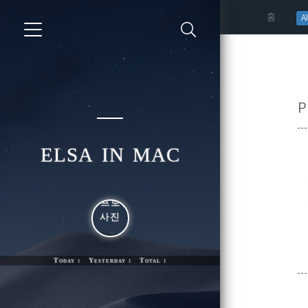
(curren
홈
AI
P
elsa in mac
Today : Yesterday : Total :