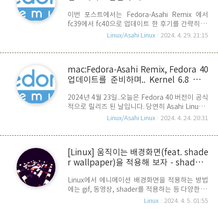
지는 않습니다. 그래서 이 방법은 Hyprland로
이번 포스트에서는 Fedora-Asahi Remix 에서
login을 한 상태에서 plasmashell을 실행 시켜,
fc39에서 fc40으로 업데이트 한 후기를 간략히 정
DE를 사용할 수 있도록 하는 방법 입니다. 이 방법
리해 봅니다. 현재 fedora 40 이 공식 릴리즈 되었
의 장점은 KDE의 widget과 dekstop icon,
Linux/Asahi Linux
2024. 4. 29. 21:15
지만, Asahi Remix용으로는 아직 공식적으로
wllpaper engine을 사용할 수 ..
Announce 된 것은 없습니다. 다만, fedora
update를 통해 fedora 40을 업데이트 할 수는 있
mac:Fedora-Asahi Remix, Fedora 40
습니다. * fedora 39 -> fedora 40 업그레이드 본
업데이트를 준비하며.. Kernel 6.8 업데
인이 사용하고 있는 mac은 M1 mac
mini(8G/256G) 이며, 아래의 절차를 통해 업그레
이트 릴리즈
2024년 4월 23일..오늘은 Fedora 40 버전이 공식
이드를 진행 했습니다. sudo dnf upgrade --
적으로 릴리즈 된 날입니다. 당연히 Asahi Linux를
refreshsudo dnf install dnf-plugin-system-
사용하는 사용자들 입장에서도 Asahi Linux에서
upgradesudo dnf system-upgrade download
Linux/Asahi Linux
2024. 4. 24. 20:31
Fedora 40 버전을 사용할 수 있을지 여부가 관심
--rel..
일 수 밖에 없습니다. 공식 릴리즈 후에 20시간이
지난 지금, 그 첫 반응으로 Kernel 6.8 버전의 업데
[Linux] 움직이는 배경화면(feat. shade
이트가 올라왔습니다. 스샷에 보면, 기존 Fedora
r wallpaper)을 적용해 보자 - shaderb
39의 6.6 Kernel을 대신할 Fedora 40에 적용된
6.8 버전 kernel 업데이트가 올라온 것을 확인할 수
g
Linux에서 에니메이션 배경화면을 적용하는 방법
있습니다. 현재까지 알려진 정보로는 Fedora-
에는 gif, 동영상, shader를 적용하는 등 다양한 방
Asahi Remix에서 Fedora 40 업데이트를 할 수는
법이 있습니다. 이번 포스트에서는 wayland 환경
있지만, Asahi-Linux와 관련된 여러 패치가 검증되
Linux
2024. 4. 5. 01:55
에서 Fragment Shader를 이용한 움직이는 배경
지 않은 관계로 몇 가지 문제..
화면을 적용하는 방법을 소개 합니다. 우선,