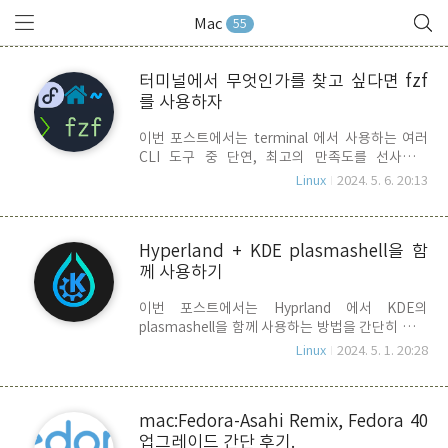
Mac
55
터미널에서 무엇인가를 찾고 싶다면 fzf
를 사용하자
이번 포스트에서는 terminal 에서 사용하는 여러
CLI 도구 중 단연, 최고의 만족도를 선사하는
fzf(command-line fuzzy finder)의 사용법을 알
Linux
2024. 5. 6. 20:13
아 봅니다. terminal에서 작업을 하다 보면, 무엇인
가를 찾아야 할 일이 많습니다. 특정파일의 위치, 지
난 과거 내가 사용한 명령을 다시 사용하고 싶을 때,
Hyperland + KDE plasmashell을 함
특정 프로세스를 죽이고 싶은 경우, 파일 안에서 특
께 사용하기
정 단어를 포함한 라인을 찾고 싶은 경우 등등.... 이
럻때, fzf를 사용하면 매우 빠르고 쉽게 원하는 결
이번 포스트에서는 Hyprland 에서 KDE의
과를 얻을 수 있습니다. fzf의 설치는 macOS나
plasmashell을 함께 사용하는 방법을 간단히 알아
linux에서 package manager를 통해 설치하거나,
봅니다. 이 방법은 KDE DE가 설치되어 있는 시스
직접 소스코드를 다운로드 받아 빌드해서 사용하면
Linux
2024. 5. 1. 20:28
템에서 Hyprland를 추가적으로 설치하여 사용 중
됩니다. .zshrc에 추가우선 fzf를 효과적으로 사용
인 사용자에게만 국한된 방법 입니다. 우선, 아래는
하..
결과물입니다. KDE DE(Desktop Environment)
mac:Fedora-Asahi Remix, Fedora 40
는 Kwin Window Manager를 사용하고 있고,
업그레이드 간단 후기.
Hyprland는 Window Manager일뿐 DE를 갖고 있