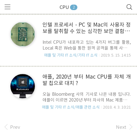
CPU
2
인텔 프로세서 - PC 및 Mac의 사용자 정
보를 탈취할 수 있는 심각한 보안 결함 발
견
Intel CPU가 내포하고 있는 4가지 버그를 활용,
Local 혹은 Web을 통한 원격 공격을 통해 사용자
의 정보를 탈취할 수 있는 일명 ZombieLoad 혹은
애플 및 기타 IT 소식/기타 IT 소식
2019. 5. 15. 14:15
MDS(Microarchitectural Data Sampling) 이라
는 취약점이 독일 그라츠 공대와 벨기에 루벤 카톨
릭 대학의 보안 연구자 그룹에 의해 발견 Intel에 보
애플, 2020년 부터 Mac CPU를 자체 개
고되었습니다. 이 취약점은 프로세스와 버퍼 사이
발 칩으로 대치 ?
의 Data가 이동하는 과정에서 정보를 탈취하는 것
으로 알려져 있으며, Intel CPU 자체의 결함을 이
오늘 Bloomberg 사의 기사로 나온 내용 입니다.
용한 공격이기 때문에 일반 PC나 Mac 뿐만 아니라
애플이 이르면 2020년 부터 자사의 Mac 제품군에
Cloud 시스템도 포함됩니다. 하지만, AMD과 ARM
현재 채용하고 있는 Intel CPU를 자사 개발 칩으로
프로세서는 해당 취약점이 없기 때문에, iPhone,
애플 및 기타 IT 소식/애플 관련 소식
2018. 4. 3. 10:21
대치할 계획을 갖고, 프로젝트를 진행 중이라고 전
iPad, Apple Watch들은 영향을 받지 않습니..
하고 있습니다. 애플은 Kalamata 라는 코드명을
갖고 있는 것으로 알려진 프로젝트를 착수한 것으
Prev
Next
로 확인되고 있는데, 아직은 기초 단계하고 합니다.
애플이 S/W와 기반 서비스에서 Mac과 IOS 기기 간