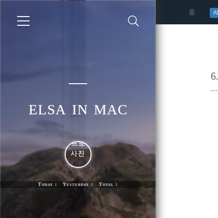
(curren
홈
AI
6
elsa in mac
Today : Yesterday : Total :