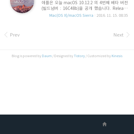
애플은 오늘 macOS 10.12.2 의 4번째 베타 버전
깨지거나 외장 모니터를 연동할 경우 역시 화면이
(빌드넘버 : 16C48b)을 공개 했습니다. Release
비 정상적으로 보이는 버그들이 발생하면서 사용자
Note에는 역시 특별한 내용은 없는데요.. 왜 업데
들의 많은 불편이 있었는데, Beta 5에서 이런 문제
Mac(OS X)/macOS Sierra
2016. 11. 15. 08:35
이트 마다 아무런 내용도 없는 Release Note를 계
들이 상당 부분 개선 된 것으로 보고 되고 있다고 합
속 올리는지는 잘 이해가 가지 않습니다. 현재까지
니다. 신 제품을 출시하자 마자 여러 버그가 발생하
알려진 macOS Sierra와 관련된 버그들 중 대표적
면서, 사용자들의 불편을 야기 시켰다는 점에..
Prev
Next
인 사항들은 주로 AppStore의 Update에서
Update시 오류가 발생하거나 적절한 표시가 되지
않는 문제, Wi-Fi의 연결이 갑자기 끊어지거나 부팅
후, Wi-Fi를 통한 인터넷이 활성화 되지 않는 문제
Blog is powered by
Daum
/ Designed by
Tistory
/ Customized by
Kinesis
들이 보고 되고 있으며, 재시동이 원활하게 되지 않
거나, Safari 접속 시 서버를 찾지 못하거나
WebPage 로딩이 느려지거나 CSS를 Redering
하지 못하..