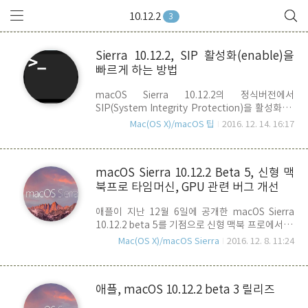
10.12.2
3
Sierra 10.12.2, SIP 활성화(enable)을
빠르게 하는 방법
macOS Sierra 10.12.2의 정식버전에서
SIP(System Integrity Protection)을 활성화/비
활성화 시킬 때 사용하는 csrutil 명령이 업데이트
Mac(OS X)/macOS 팁
2016. 12. 14. 16:17
되었습니다. SIP는 기본적으로 활성화 되어 있으며
시스템 파일과 폴더들에 대한 접근을 제한하고, 보
호하도록 되어 있기 때문에 이 영역을 사용자가 수
macOS Sierra 10.12.2 Beta 5, 신형 맥
정하거나 할 경우에는 SIP기능을 일시적으로 OFF
북프로 타임머신, GPU 관련 버그 개선
시켜야 합니다. 이렇게 SIP를 켜거나 끄기 위해서
는 터미널에서 csrutil 명령을 이용해야 하는데, 정
애플이 지난 12월 6일에 공개한 macOS Sierra
상 부팅 상태에서는 상태를 확인하는 status 옵션
10.12.2 beta 5를 기점으로 신형 맥북 프로에서 제
을 빼고는 disable / enable을 사용할 수 없기 때문
기되고 있는 많은 버그들이 개선된 것으로 알려지
에 이를 사용하려면 command + R를 통한 복구모
Mac(OS X)/macOS Sierra
2016. 12. 8. 11:24
고 있습니다 . MacRumors에 의하면, 신형 맥북프
드(Recovery Mode)로 부팅을 해야만 했습니다.
로에서 USB-C를 통한 외장하드 연결 후, 타임머신
S..
백업을 할 경우 데이터 전송 중에 충돌이 일어나면
애플, macOS 10.12.2 beta 3 릴리즈
서 백업이 되지 않거나 맥북프로가 먹통이 되는 문
제가 제기되어 왔었고, GPU 관련하여서도 화면이