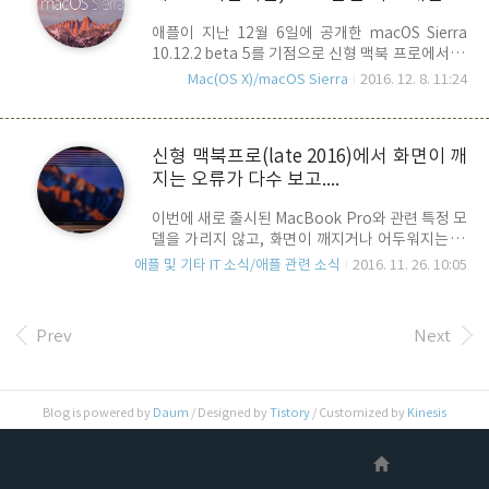
현상이 사라졌습니다. 확인 결과, 일단 iMac 5K의
애플이 지난 12월 6일에 공개한 macOS Sierra
펌웨어인 Boot ROM 버전이 B15에서 B20으로
10.12.2 beta 5를 기점으로 신형 맥북 프로에서 제
업데이트가 된 것을 확인할 수 있는데, 이로 인해 관
기되고 있는 많은 버그들이 개선된 것으로 알려지
련 문제가 개선된 것이 아닌가 추측됩니다. 다음 번
Mac(OS X)/macOS Sierra
2016. 12. 8. 11:24
고 있습니다 . MacRumors에 의하면, 신형 맥북프
Beta에서 다시 재현될 수도 있고, Apple의 공식적
로에서 USB-C를 통한 외장하드 연결 후, 타임머신
인 ..
백업을 할 경우 데이터 전송 중에 충돌이 일어나면
신형 맥북프로(late 2016)에서 화면이 깨
서 백업이 되지 않거나 맥북프로가 먹통이 되는 문
지는 오류가 다수 보고....
제가 제기되어 왔었고, GPU 관련하여서도 화면이
깨지거나 외장 모니터를 연동할 경우 역시 화면이
이번에 새로 출시된 MacBook Pro와 관련 특정 모
비 정상적으로 보이는 버그들이 발생하면서 사용자
델을 가리지 않고, 화면이 깨지거나 어두워지는 현
들의 많은 불편이 있었는데, Beta 5에서 이런 문제
상이 다수 보고 되면서 이슈가 되고 있습니다. 이 문
들이 상당 부분 개선 된 것으로 보고 되고 있다고 합
애플 및 기타 IT 소식/애플 관련 소식
2016. 11. 26. 10:05
제와 관련 MacRumors에서 실시한 투표 결과를
니다. 신 제품을 출시하자 마자 여러 버그가 발생하
보면, 아래와 같이 가장 많은 문제가 보고되고 있는
면서, 사용자들의 불편을 야기 시켰다는 점에..
모델은 MacBook Pro 15인치이며, Touch Bar를
Prev
Next
탑재한 13인치 모델이 그 뒤를 잇고 있는 것으로 파
악되고 있습니다. 이 문제를 겪고있는 사용자들이
올린 글들을 분석해 보면, dGPU(dedicated
GPU)에서 iGPU(Integrated GPU)로 전환하거
Blog is powered by
Daum
/ Designed by
Tistory
/ Customized by
Kinesis
나, 외장 모니터를 연결하는 등 GPU 변경 등 디스
플레이 상황이 변경될 때, 애플의 "사진"앱을 사용
할 때, GPU를 전문적으로 사용하는 응용프로그램
을 사용할 때 등 특정한 상..