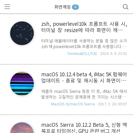
화면깨짐
4
zsh, powerlevel10k 프롬프트 사용 시,
터미널 창 resize에 따라 화면이 깨지는
현상 방지법
터미널 에뮬레이터를 사용하는 분들 중 많은 수가
zsh 에 powerlevel10k 프롬프트를 사용합니다. 유
용한 정보를 프롬프트에 표시할 수 있는 것은 물론,
Terminal(CLI,TUI)
2024. 9. 9. 23:01
미학적인 측면에서도 상당히 탁월한 기능을 지원하
기 때문이지요.헌데, 사용하는 터미널 에뮬레이터
에 따라서는 윈도우의 크기를 변경하면 위의 스샷
macOS 10.12.4 beta 4, iMac 5K 펌웨어
처럼 프롬프트가 깨져서 화면을 엉망으로 만드는
업데이트 - 종료 및 재시동 시 화면이 깨
것을 경함한 분들이 많이 있을 것 입니다. prompt
reflow problem이라고들 하죠. 최근 버전업된
지는 glitch 현상 개선된 듯
애플의 macOS Sierra 등장 이 후, iMac 5K 에서
kitty나 wezterm 등에서는 이 문제가 잡혔지만,
발생하는 고질적인 문제중에 한 가지는 시스템 종
foot 터미널을 사용하거나, 기타 다른 터미널을 사
료 혹은 재 시동 시, 화면이 위와 같이 심하게 깨지
용하는 분들은 이런 문제를 겪게 됩니다. 그 원인이
Mac(OS X)/macOS Sierra
2017. 2. 28. 09:07
는 glitch 현상이 나타난다는 것이었습니다. 새로
zsh의 버그라는 말도 있고, p10k 에 문제가 있다고
iMac 5K를 구입하신 분들은 자신의 iMac이 H/W적
하는 사람들도 있는데.. 이 문제가..
으로 문제가 있는 것은 아닌가 하고 걱정을 하는 분
macOS Sierra 10.12.2 Beta 5, 신형 맥
들도 많이 있죠.오늘 새로 올라온 macOS Sierra
북프로 타임머신, GPU 관련 버그 개선
10.12.4의 Beta 4를 업데이트 한 결과 이와 같은