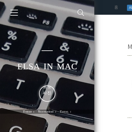
(curren
홈
AI
M
elsa in mac
Today : Yesterday : Total :