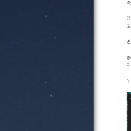
라
암
고
만
g
지
우