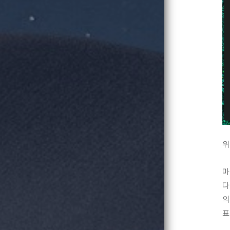
위
마
다
의
표