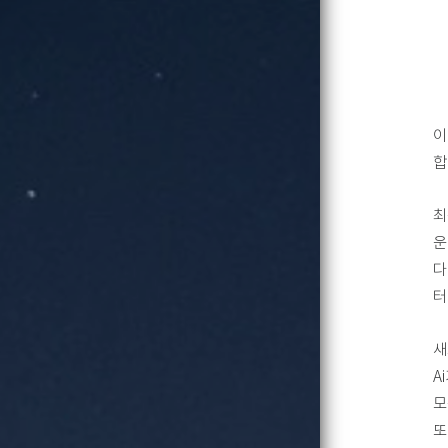
이
합
최
운
다
터
새
A
모
또