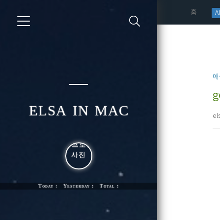
(curren
홈
AI
애
g
elsa in mac
el
Today : Yesterday : Total :