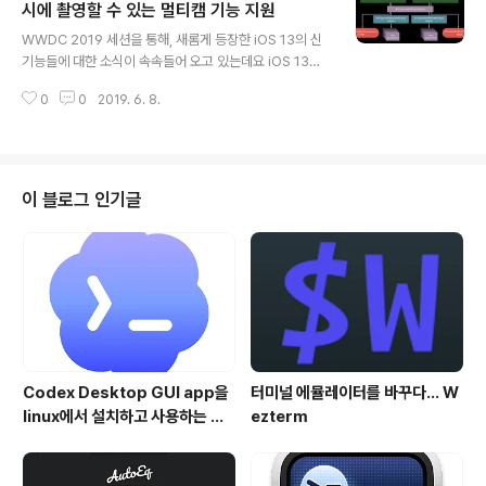
지 20%는 세류 충전이라고 해서 천천히 미세하게 충전하
시에 촬영할 수 있는 멀티캠 기능 지원
글 내용
여 100% 충전을 하는 방식을 사용합니다. 소위 80:20 R
WWDC 2019 세션을 통해, 새롬게 등장한 iOS 13의 신
ule 이라는 것이죠. 리튬이온 배터리를 오래 사용하기 위해
기능들에 대한 소식이 속속들어 오고 있는데요 iOS 13은
서는 몇 가지 충전 시 몇가지 유의사항이 있습니다. 우선,
일 부 최신 iPhone 기종(iPhone XR, iPhone XS , iPho
배터리의 온도가 35도가 넘는 환경에서 100..
0
0
2019. 6. 8.
ne XS Max, iPad Pro)을 대상으로 전면 및 후면에 배치
된 카메라를 활용하여 동시에 촬영을 할 수 있는 Multi-Ca
m 기능을 지원 합니다. AvFoundation Framework의
Subclass인 AVCaptureMultiCamSession API 로
제공되는 이 새로운 기능을 통해 구현된 app을 사용하면,
이 블로그 인기글
사용자는 후면 카메라를 통해 전면 배경을 찍으면서 동시
에 셀카를 찍을 수 있거나, Wide-angle과 Telephoto
카메라를 콤비네이션으로 찍을 수 있는 등, 기존보다 훨씬
..
Codex Desktop GUI app을
터미널 에뮬레이터를 바꾸다... W
linux에서 설치하고 사용하는 방
ezterm
법