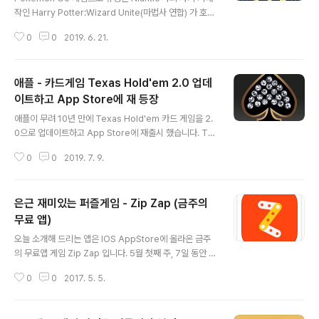
작인 Harry Potter:Wizard Unite(마법사 연합) 가 호주
와 뉴질랜드에서 수 주일 간의 Beta 테스트를 마치고, 미
0
0
2019. 6. 21.
국과 영국 App Store에 공식적으로 오늘 출시되었습니
다. 아직 한국 App Store 에는 출시가 되지 않았지만, 한
국어를 기본으로 지원합니다. 앱은 무료이며, 인앱 결제를
애플 - 카드게임 Texas Hold'em 2.0 업데
통해 아이템을 구매할 수 있습니다. 가장 비싼 Vault of G
old 는 무려 99.99달러(약 11만 5천원) 입니다. 와우~ P
이트하고 App Store에 재 등장
글 내용
oketmon Go의 공전의 히트를 능가할 수 있을런지 귀추
애플이 무려 10년 만에 Texas Hold'em 카드 게임을 2.
가 주목되는 가운데, 국내에서도 빠른 시일 내에 만날 수 있
0으로 업데이트하고 App Store에 재출시 했습니다. Te
기를 바랍니다. ^^
xas Hold'em 카드 게임은 2008년 애플 스토어 시작과
0
0
2019. 7. 9.
함께 애플에서 릴리즈한 유일한 iOS 게임으로 iPod Tou
ch 및 iPhone의 터치 인터페이스를 강조할 목적으로 애
플이 직접 만든 게입 앱 이지만, 2011년 스토어에서 제거
은근 재미있는 퍼즐게임 - Zip Zap (금주의
되었었습니다. 오늘 새로 App Store에 등장한 2.0 버전
은 11년 전과 동일한 인터페이스를 갖추고 있지만, Retina
무료 앱)
글 내용
디스플레이를 지원하고, 게임 속 케릭터들과 그래픽의 품
오늘 소개해 드리는 앱은 IOS AppStore에 올라온 금주
질을 끌어 올렸으며, 최신 iOS에 맞게 64비트 버전으로 수
의 무료앱 게임 Zip Zap 입니다. 5월 첫째 주, 7일 동안 무
정되었습니다. 대신.. 용량이 과거 125MB에서 1.5GB로
료로 Promotion 하고 있는 앱으로 원래 정상가는 2달러
높아졌다는 점!! 최소 요구 사항은 ..
0
0
2017. 5. 5.
입니다. 다운로드 링크 Zip Zap (일시 무료) 뭐랄까. 무지
단순한 UI에 조작법.. 하지만, 뭔가 상상력을 자극하는.. 굉
장히... 재미있는 퍼즐 게임 입니다. ^^ 무료이니.. 받아 놓