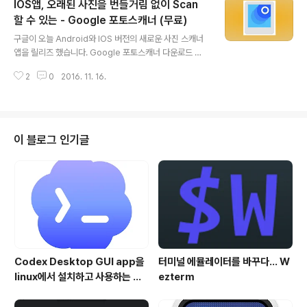
IOS앱, 오래된 사진을 번들거림 없이 Scan
으셨다가.. 나중에 심심할 때 해 보시기 바랍니다. Full Lev
el을 즐기실 수 있으며, 광고나 별도의 인 앱 구매 같은거
할 수 있는 - Google 포토스캐너 (무료)
글 내용
없습니다. ^^
구글이 오늘 Android와 IOS 버전의 새로운 사진 스캐너
앱을 릴리즈 했습니다. Google 포토스캐너 다운로드 링
크 지난 사진을 Digital 복사본으로 만드는 방법은 실제 포
2
0
2016. 11. 16.
트 스캐너를 사용하거나, 혹은 판 스캐너를 통해 스캐닝을
하는 방법이 전통적인 방법이죠.. 하지만, 별도의 비용이 들
뿐만 아니라 번거로운 절차를 따라야 합니다. 이번에 발표
한 Google의 포토스캐너 앱은 아이폰/아이패드의 카메라
를 이용하여 촬용을 하는 방법으로 디지털 복사본을 쉽게
이 블로그 인기글
얻을 수 있는데요, 일반적인 카메라로 실제 사진을 촬영하
는 것과의 차이점이라면, 주변 조명이 사진의 표명에 반사
되어 나오는 번들거림을 제거할 뿐 만 아니라, 정확히 수직
으로 찍지 않아도 스스로 사진의 기울기를 보정해 준다는
점 입니다. 사용 방..
Codex Desktop GUI app을
터미널 에뮬레이터를 바꾸다... W
linux에서 설치하고 사용하는 방
ezterm
법