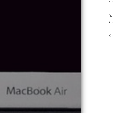
알
알
C
아