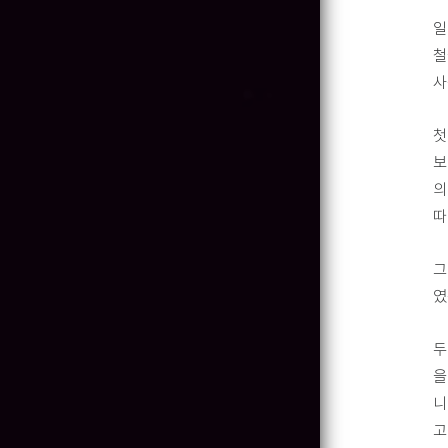
일
철
사
첫
보
의
따
그
였
두
을
니
고