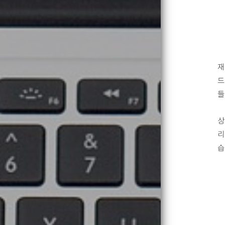
재
드
들
상
리
습