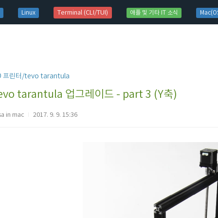
t)
Terminal (CLI/TUI)
Linux
애플 및 기타 IT 소식
Mac(OS
D 프린터/tevo tarantula
evo tarantula 업그레이드 - part 3 (Y축)
sa in mac
2017. 9. 9. 15:36