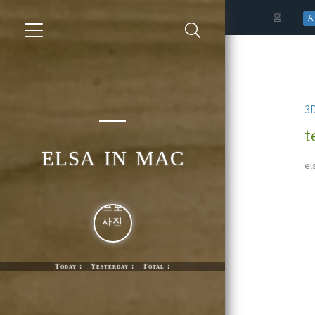
(curren
홈
AI
3
t
elsa in mac
el
Today : Yesterday : Total :