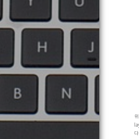
위
l
다