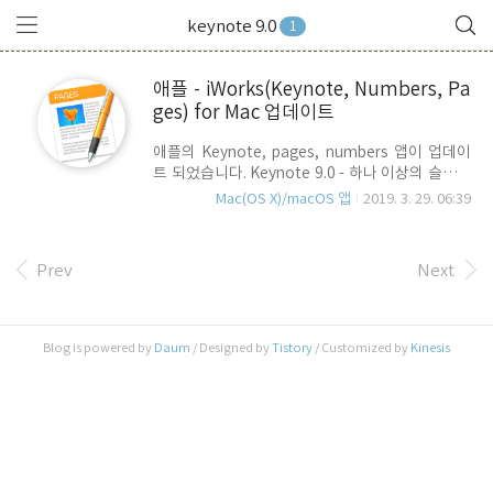
keynote 9.0
1
애플 - iWorks(Keynote, Numbers, Pa
ges) for Mac 업데이트
애플의 Keynote, pages, numbers 앱이 업데이
트 되었습니다. Keynote 9.0 - 하나 이상의 슬라이
드를 Animated GIF로 생성 및 공유. - 사용자 정의
Mac(OS X)/macOS 앱
2019. 3. 29. 06:39
모양(shapes) 및 테마(theme)를 Icloud를 통해
자동으로 모든 장치에 동기화. - 폭 넓은 사용자 정
의 종횡비를 사용하여 슬라이드 시, 발표자 모니터
Prev
Next
에서 도 깔끔하게 표시되도록 개선. - 프레젠테이션
공동 작업 성능 향상. - 그룹화 된 개체를 공동 작업
동안 편집 가능. - 한국어, 중국어, 일본어등 CJK언
어에 대한 세로 입력 가능. Numbers 6.0 - 스마트
Blog is powered by
Daum
/ Designed by
Tistory
/ Customized by
Kinesis
카테고리 성능 및 사용자 편의성 햐상. - 사용자 정
의 모양(shapes) 및 테마(theme)를 Icloud를 통
해 자동으로 모든 장치에 동기..