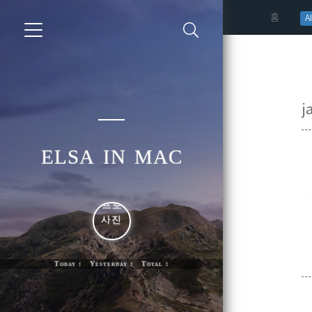
(curren
홈
AI
j
elsa in mac
Today : Yesterday : Total :