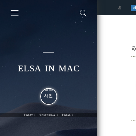
(curren
홈
AI
g
elsa in mac
Today : Yesterday : Total :