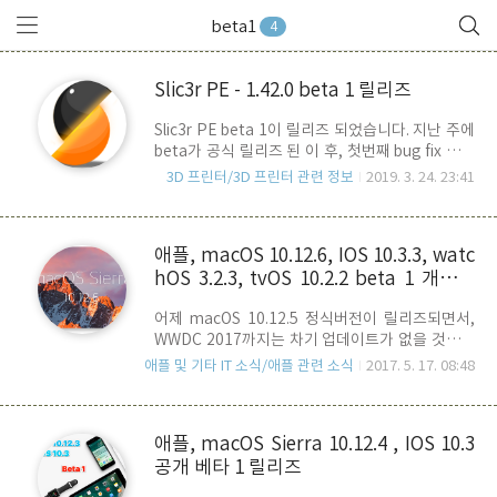
beta1
4
Slic3r PE - 1.42.0 beta 1 릴리즈
Slic3r PE beta 1이 릴리즈 되었습니다. 지난 주에
beta가 공식 릴리즈 된 이 후, 첫번째 bug fix 버전
입니다. beta, beta 1 으로 네이밍이 되는 것이 좀
3D 프린터/3D 프린터 관련 정보
2019. 3. 24. 23:41
이상하네요.. ㅋ크게 변화된 점은 없고, beta 버전
공개 후에, Linux 버전에서 Crash가 자주 발생하는
문제가 있어 1주일 밖에 지나지 않았지만 곧바로 릴
애플, macOS 10.12.6, IOS 10.3.3, watc
리즈 한 것으로 보여 집니다. macOS 버전기준으로
hOS 3.2.3, tvOS 10.2.2 beta 1 개발자
살펴 보자면, 우선 눈에 띄는 변화는 왼쪽 설정에서
아래 보시는 바와 같이 preset 선택 부분 오른쪽 끝
버전 공개
어제 macOS 10.12.5 정식버전이 릴리즈되면서,
으로 preset 설정화면으로 곧바로 전환할 수 있는
WWDC 2017까지는 차기 업데이트가 없을 것으로
버튼들이 추가 되었습니다. 물론, 상단에 Print,
예상을 했는데, 이 예상이 빗나갔습니다. 애플은 오
Filament, Printer 설정 버튼이 있기는 한데, 굳이
애플 및 기타 IT 소식/애플 관련 소식
2017. 5. 17. 08:48
늘, 개발자 홈페이지를 통해 macOS 10.12.6의 첫
이 버튼이 여기에 왜 들어가야..
번째 베타 버전을 공개 했습니다. macOS 뿐만 아
니라, IOS, watchOS, tvOS 등도 모두 차기 버전에
애플, macOS Sierra 10.12.4 , IOS 10.3
대한 beta 1 업데이트를 공개 했는데요..Release
공개 베타 1 릴리즈
Notes 상에는 이전 버전 대비 특이 사항은 없습니
다. WWDC 2017을 3주 정도 남겨 놓은 상태이지만