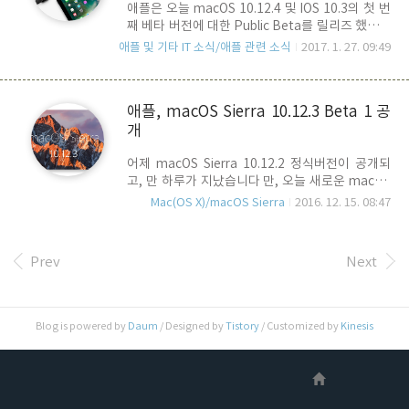
애플은 오늘 macOS 10.12.4 및 IOS 10.3의 첫 번
minor beta d업데이트 버전을 내 놓았다는 것이
째 베타 버전에 대한 Public Beta를 릴리즈 했습니
어떤 의미인지 좀 생각을 해 봐야 할 것 같습니다.
다. 둘 다 빌드 넘버가 새롭게 올라갔기 때문에, 베
이미 WWDC 2017에서 차기 OS에 대한 발표가 있
애플 및 기타 IT 소식/애플 관련 소식
2017. 1. 27. 09:49
타 엑세스 프로그램과 Profile을 새로 기기에 설치
을 것이라는 예상이 지배적인 가운데, 현재 버전의
해야 합니다. Mac의 경우 Apple 베타 소프트웨어
..
프로그램 홈 페이지에 로그인 한 후, macOS
애플, macOS Sierra 10.12.3 Beta 1 공
SIerra의 경우 공개 베타 엑세스 유틸리티를 다운
개
로드 하여 설치 하면, appStore를 통해 업데이트
를 할 수 있습니다. IOS의 경우에는 역시 아이폰이
어제 macOS Sierra 10.12.2 정식버전이 공개되
나 아이패드의 Safari를 통해 Apple 베타 소프트웨
고, 만 하루가 지났습니다 만, 오늘 새로운 macOS
어 프로그램 페이지에 접속한 후, IOS 센션에서 프
Sierra 10.12.3의 Beta 버전이 시작 되었습니다.
로파일을 다운로드 하여 설치 한 후, 일반 > 소프트
Mac(OS X)/macOS Sierra
2016. 12. 15. 08:47
빌드넘버는 10.12.2가 16C로 시작되었다면,
웨어 업데이트 화면에서 베타 버전을 다운로드 및
10.12.3은 16D로 시작합니다. 첫번째 베타의 빌드
설치 하시면 됩..
넘버는 16D12b 입니다. 릴리즈 노트 상에는 특별
Prev
Next
한 내용은 없으며, 현재는 개발자 버전만 공개가 되
었지만, 곧 이어 공개 베타 버전도 릴리즈가 될 것으
로 보입니다. 아직은 10.12.3이 어떤 부분에 Focus
를 두고 있는지는 알려진 바는 없습니다. 10.12.2
Blog is powered by
Daum
/ Designed by
Tistory
/ Customized by
Kinesis
정식버전이 출시된지 만 하루 밖에 지나지 않았기
때문인지 애플 Forum에도 특별한 언급은 보이지
않네요.. 애플이 버전을 최 하위 한 자리 단위로 공
식 릴리즈를..