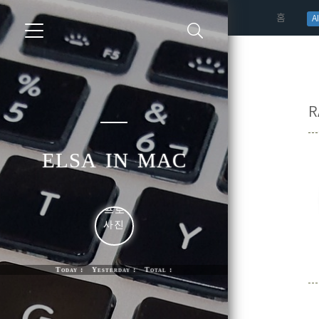
(curren
홈
AI
elsa in mac
Today : Yesterday : Total :