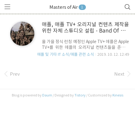
Masters of Air
1
애플, 애플 TV+ 오리지널 컨텐츠 제작을
위한 자체 스튜디오 설립 - Band Of Bro
thers, The Pacific을 잇는 후속작 Mast
올 가을 정식 런칭 예정인 Apple TV+ 애플은 Apple
ers of the Air 준비 중
TV+를 위한 애플의 오리지널 컨텐츠들을 준비해
왔지만, 이건 단지 외주제작 작품에 대한 독점 공급
애플 및 기타 IT 소식/애플 관련 소식
2019. 10. 12. 12:49
과 그에 따른 투자일 뿐, 애플이 자체적으로 제작한
것은 아직 없었습니다. 애플은 HBO의 히트작이자
2차 세계대전을 배경으로 한 2001년 Band of
Prev
Next
Brothers, 2010년 The Pacific의 뒤를 이을 신작
"Masters of the Air"를 준비 중이라는 소식입니
다. 총 9개의 episode로 만들어질 이 작품을 위해
애플은 공식적으로 스튜디어를 런칭했습니다.
Blog is powered by
Daum
/ Designed by
Tistory
/ Customized by
Kinesis
Netflix가 그러했듯이, 애플도 자체 스튜디어를 통
해 궁극적인 애플 오리지널 컨텐츠를 제작하는 시
발점이 되는 것이죠. Masters of Air는 Donald L...