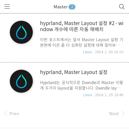
Master
2
hyprland, Master Layout 설정 #2 - wi
ndow 개수에 따른 자동 재배치
이번 포스트에서는 앞서 Master Layout 설정 기
본편에 이은 좀 더 심화된 설정에 대해 알아보고자
합니다. Master Layout을 기본으로 설정하게 되
Linux
2024. 1. 30. 01:10
면, 문제가 하나 발생하게 됩니다. 윈도우가 1개 떠
있을 때는, 중앙에 표시가 되지만, Window가 두 개
가 뜨게 되면, Master Window의 오른쪽에 위치하
hyprland, Master Layout 설정
게 됩니다. 왼쪽은 텅 비게 되지요. 이러한 단점을
보안하는 방법입니다. 아래는 window 수에 따른
Hyprland는 공식적으로 Dwindle과 Master 이렇
Master Layout 요구 규칙 입니다. Case Study 1.
게 두가지 layout을 지원합니다. Dwindle layout
윈도우가 하나일 경우에는 중앙에 배치하되
은 BSPWM(Binary Space Partitioning Window
window 폭을 65%로 설정한다.(mfact = 0.65) 2.
Linux
2024. 1. 29. 20:46
Manager)와 유사한 방식으로 화면을 계층적으로
윈도우가 2개 일때는 mfact를 0.5(50%)로 변경하
2분할해 나가는 방식입니다. 반면, Master 방식은
고, master window는 오른에 배치한..
크게 Master window와 그 밖의 window로 구분
Prev
Next
하고, Master 윈도우의 배치 위치 기준으로 나머지
Window들을 분할 배치하는 방법 입니다. 이번 포
스트에서는 hyprland의 Master layout 설정에 대