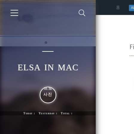
(curren
홈
AI
F
elsa in mac
Today : Yesterday : Total :