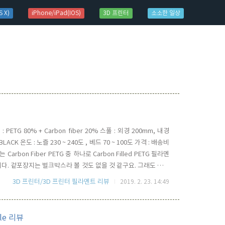
 X)
iPhone/iPad(IOS)
3D 프린터
소소한 일상
: PETG 80% + Carbon fiber 20% 스풀 : 외경 200mm, 내경
: BLACK 온도 : 노즐 230 ~ 240도 , 베드 70 ~ 100도 가격 : 배송비
Carbon Fiber PETG 중 하나로 Carbon Filled PETG 필라멘
니다. 겉포장지는 벌크박스라 볼 것도 없을 것 같구요. 그래도 필라
 패킹이 되어 있습니다. 물론 안에 실리카 젤 들어 있구요.. 패킹
3D 프린터/3D 프린터 필라멘트 리뷰
2019. 2. 23. 14:49
zle 리뷰