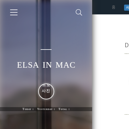
(curren
홈
AI
D
elsa in mac
Today : Yesterday : Total :