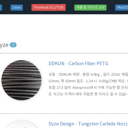
t)
Terminal (CLI/TUI)
Linux
애플 및 기타 IT 소식
Mac(OS
yze
2
DDKUN - Carbon Fiber PETG
상표 : DDKUN 재원 : 중량 0.8kg , 길이 252m 재질 
52mm, 폭 63mm 밀도 : 1.24 +/- 0.05g/CMB 색상 
포함 27.5 달러 Aliexpress에서 구매 가능한 몇 안되는 
트 치고는 가격이 매우 저럼한 편 이라고 할 수 있습
멘트 내부는 랩으로 둘러싸여 있고, 그 위에 다시 진공
자체는 ..
Dyze Design - Tungsten Carbide Noz