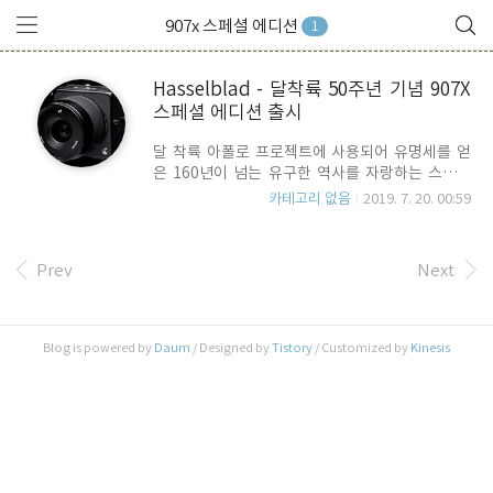
907x 스페셜 에디션
1
Hasselblad - 달착륙 50주년 기념 907X
스페셜 에디션 출시
달 착륙 아폴로 프로젝트에 사용되어 유명세를 얻
은 160년이 넘는 유구한 역사를 자랑하는 스웨덴
카메라 업체 Hasselblad(핫셀블라드)에서 달 착륙
카테고리 없음
2019. 7. 20. 00:59
50주년을 기념하는 907X 스페셜 에디션 카메라를
출시 했습니다. 국내 리셀러는 반도 카메라죠. 리미
티드 에디션 답게, 바디 측면에 "ON THE MOON
Prev
Next
SINCE - 1969 -"라는 명판을 달았습니다. 907X 카
메라 바디에, CPV II 50C 디지털 백을 결합한 것으
로 5천만 화소의 CMOS 센서를 탑재하고 있고, 사
용자 인터페이스로는 60fps 3인치 틸팅 터치 스크
Blog is powered by
Daum
/ Designed by
Tistory
/ Customized by
Kinesis
린를 지원하고, USB-C, 2개의 UHS-II 카드 슬롯을
지원하며, Wi-Fi 인터페이스가 빌트-인 되어 있습니
다. Hasselbad의 네츄럴 컬러 솔루션과 14스톱 다
이나믹..