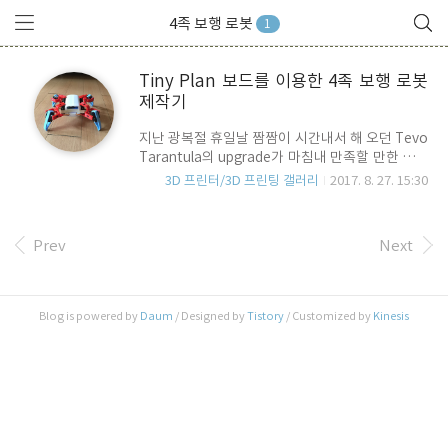
4족 보행 로봇
1
Tiny Plan 보드를 이용한 4족 보행 로봇
제작기
지난 광복절 휴일날 짬짬이 시간내서 해 오던 Tevo
Tarantula의 upgrade가 마침내 만족할 만한 수준
으로 일단락되어, 뭘 좀 만들어 볼까 구상을 하다 4
3D 프린터/3D 프린팅 갤러리
2017. 8. 27. 15:30
족 로봇을 하나 만들어 보자고 생각했습니다. DIY의
표준 인터페이스라고 할 수 있는 Arduino(아두이
노)나 Raspberry Pi 등의 보드를 이용하여 만들어
Prev
Next
야 하지만, 검색질을 좀 해 보니, 보드 자체도 그렇
고 Add-On 확장 보드들도 너무 많아서 이건 뭐... 만
만치 않더군요.. 그러다 Google에서 딱 내가 찾던
보드를 발견하게 되었습니다. 대만에 위치한
Blog is powered by
Daum
/ Designed by
Tistory
/ Customized by
Kinesis
Jason workshop 이라는 팀이 만든 Mini Plan 이
라는 Arduino Custom 보드인데요..AA 건전지 3개
를 병렬로 붙여 놓은 정도의 크기로, 보시는 바와 ..