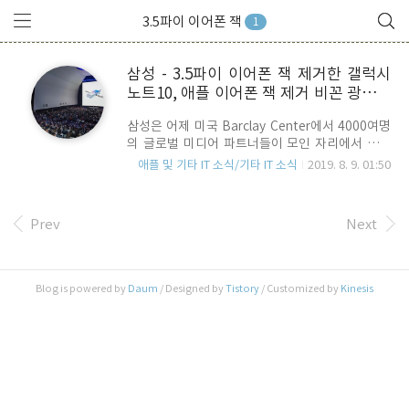
3.5파이 이어폰 잭
1
삼성 - 3.5파이 이어폰 잭 제거한 갤럭시
노트10, 애플 이어폰 잭 제거 비꼰 광고들
도 제거..
삼성은 어제 미국 Barclay Center에서 4000여명
의 글로벌 미디어 파트너들이 모인 자리에서 삼성
갤럭시 언팩 2019 행사를 개최하고 갤럭시 노트
애플 및 기타 IT 소식/기타 IT 소식
2019. 8. 9. 01:50
10을 전격 공개 했습니다. 많은 새로운 기능과 보다
업그레이드된 점들이 소개가 되었는데요, 그 중에
는 3.5파이 이어폰 젝 제거 도 있습니다. 3.5파이 이
Prev
Next
어폰 잭 제거는 애플이 이미 지난 2017년 아이폰 7
이 출시되면서 제거를 했었죠. 당시 삼성의 경쟁 제
품은 비운의 갤럭시 노트 7 이었고, 삼성은 이 후 애
플의 아이폰이 3.5파이 이어폰을 사용할 없다는 것
Blog is powered by
Daum
/ Designed by
Tistory
/ Customized by
Kinesis
과 대비되는 광고들을 쏟아 냅니다. 물론 국내 언론
에서도 아이폰7의 3.5파이 이어폰 단자 제거를 조
롱하거나 문제가 있다는 기사들을 대거 쏟아냈었
죠. 지금도 구글에서 "아이폰7 이어폰 잭"으..