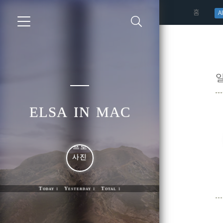
(curren
홈
AI
elsa in mac
Today : Yesterday : Total :