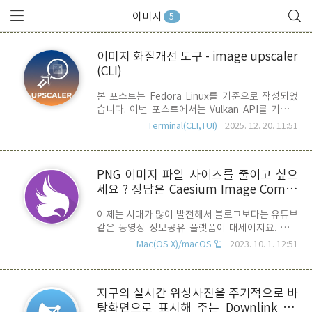
이미지
5
이미지 화질개선 도구 - image upscaler
(CLI)
본 포스트는 Fedora Linux를 기준으로 작성되었
습니다. 이번 포스트에서는 Vulkan API를 기반으
로 local 환경에서 AI model을 사용하여 Image의
Terminal(CLI,TUI)
2025. 12. 20. 11:51
해상도를 높이고 화질을 개선하는 Image
Upscaing 도구인 waifu2x ncnn Vulkan과 Real-
ESRGAN에 대해 알아보겠습니다. Waifu2x ncnn
PNG 이미지 파일 사이즈를 줄이고 싶으
Vulkan">Waifu2x ncnn Vulkanwaifu2x ncnn
세요 ? 정답은 Caesium Image Compr
Vulkan 은 이름에서 알 수 있듯이 Vulkan API 기반
의 ncnn을 이용한 Upscaler입니다. ncnn은 중국
essor (무료)
이제는 시대가 많이 발전해서 블로그보다는 유튜브
의 텐센트(Tencent)에서 개발한 모비일 및 임베디
같은 동영상 정보공유 플랫폼이 대세이지요. 과거
드 기기에 최적화된 고성능 신경망 추론 프레임워
블로그 전성기 때에는 게시글에 올라가는 이미지의
크로, nihui convolution neural network의 약자
Mac(OS X)/macOS 앱
2023. 10. 1. 12:51
사이즈를 줄이는 것이 큰 과제중에 하나 였습니다.
이며 ..
아무래도 로딩 속도에 지대한 영향을 미치기 때문
이지요. 대부분 PNG 포멧보다는 압축율이 좋은
지구의 실시간 위성사진을 주기적으로 바
JPG 파일을 사용하지만, PNG 파일을 선호 하시는
탕화면으로 표시해 주는 Downlink (무
분들도 많습니다. 과거에는 ImageOptim 나