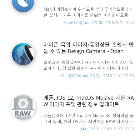
OptiImage 같은 앱들이 굉장히 좋은 평가를 받았
료)
Mac의 바탕화면에 위성으로 부터 주기적으로 수신
습니다. 압축률이 좋아서 꽤나 파일 크기를 줄일 수
한 실시간 지구 이미지를 Mac의 배경화면으로 표
있었죠. 문제는 압축 속도가 느리다는 것이 흠이라
시해주는 Downlink 앱이 Mac App Store에 릴리
면 흠이랄까.. 오늘 소개해 드리는 Caesium
Mac(OS X)/macOS 앱
2019. 5. 7. 17:44
즈 되었습니다. 앱을 설치하고 실행하면, 아래와 같
Image Compressor는 윈도우와 macOS를 모두
이 Menu Bar에 위성 안테나 모양의 아이콘이 표시
지원하는 Image Compressor 앱으로 최신앱 답..
되며, 아이콘을 클릭하면, 선택할 수 있는 8가지의
아이폰 목업 이미지/동영상을 손쉽게 만
지구 이미지가 표시 됩니다. 원하는 이미지를 선택
들 수 있는 Design Camera - Open Bet
하면 실시간으로 이미지를 다운로드 한 후, 곧바로
배경화면을 바꿔 줍니다. 오른쪽 하단의 설정 아이
a 실시
블로그에 특정 화면이 표시된 아이폰 이미지가 필
콘을 누르면, 위의 스샷과 같이 업데이트 주기를 20
요하거나, 앱 실행 화면이 표시된 아이폰 이미지 혹
분 혹은 1시간 단위로 변경할 수 있는 옵션을 변경
은 동영상이 필요로 할 경우가 있습니다. 이런 이미
할 수 있습니다. 해상도는 iMac 5K에서 사용해도
Mac(OS X)/macOS 앱
2019. 1. 31. 23:56
지나 동영상은 만들 수는 있지만, 나름 퀄리티를 내
매우 깨끗하고 선명한 이미지를 보여 줍니다. 사용
려면, 전문적인 도구와 테크닉도 필요해서 초보자
된 위성사진들은 기상위성인 GOES(Geostat..
들이 하기에는 어려운 점이 많습니다. 하지만, 오늘
애플, IOS 12, macOS Mojave 지원 RA
소개해 드릴 Design Camera 앱을 사용하면 정말
W 이미지 포멧 관련 정보 업데이트
손 쉽게 만들 수 있습니다. 다운로드 링크 Design
Camera for Mac은 Google Designer인 Morten
애플은 IOS 12 및 macOS Mojave의 정식버전 공
Just 님이 개발한 3D 목업 저적 도구로 이미지를
개와 함께, 해당 OS에서 지원하는 RAW 이미지 포
Drag & Drop하거나 아이폰을 Mac과 연결하여 매
멧의 업데이트 목록을 공지하고 있습니다. RAW 포
우 쉽게 아이폰 목업 이미지 혹은 영상을 만들 수 있
Mac(OS X)
2018. 9. 27. 10:38
멧은 디지털 카메라 마다 이미지 센서로 들어온 이
는 앱입니다. Design Camera 앱을 실행하면 아래
미지 정보를 최소한의 데이터 처리만을 거치고 저
와 같은 메인 ..