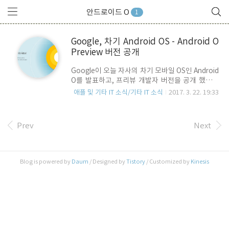
안드로이드 O
1
Google, 차기 Android OS - Android O
Preview 버전 공개
Google이 오늘 자사의 차기 모바일 OS인 Android
O를 발표하고, 프리뷰 개발자 버전을 공개 했습니
다. 물론 모든 Android 기기에서 사용할 수 있는 것
애플 및 기타 IT 소식/기타 IT 소식
2017. 3. 22. 19:33
은 아니며, Nexus 5X, Nexus 6P, Nexus Player,
Pixel, Pixel XL, Pixel C 에서 사용할 수 있습니다.
현재 안드로이드 최신 버전은 Android 7.0
Prev
Next
Nougat 이죠.. Android O의 주요 기능은
Notification에 대한 design 변경 및 나중에 볼수
있는 Snooze 기능 지원, 각종 입력항목에 대한 자
동입력(Autofill) 향상, PIP(Picture In Picture)
Blog is powered by
Daum
/ Designed by
Tistory
/ Customized by
Kinesis
모드 지원 및 Adobe RGB, ProPhoto RGB, DCI-
P3등 보다 넓은 색 영역 대응, 아이..