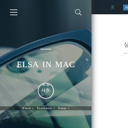
(curren
홈
AI
elsa in mac
Today : Yesterday : Total :