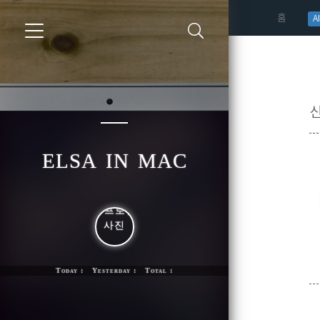
(curren
홈
AI
elsa in mac
Today : Yesterday : Total :