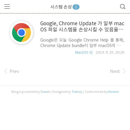
시스템 손상
1
Google, Chrome Update 가 일부 mac
OS 파일 시스템을 손상시킬 수 있음을 확
인
Google은 오늘 Google Chrome Help 를 통해,
Chrome Update bundle이 일부 macOS의 파일
시스템을 손상시킬 수 있음을 확인했다며, 주의를
Mac(OS X)
2019. 9. 25. 20:26
당부하는 글을 올렸습니다. 내용을 간략히 정리하
면 다음과 같습니다. 우선, 증상은 macOS를 종료
한 다음 다시 부팅을 할때, 부팅이 안될 수 있다는
Prev
Next
것인데.. 이유는 파일 시스템의 일부가 손상되었기
떄문입니다. Google이 밝힌
ChromeUpdate.bundle이 문제를 일으킬 수 있는
조건은 macOS 10.9 이상을 탑재한 mac에서 애플
Blog is powered by
Daum
/ Designed by
Tistory
/ Customized by
Kinesis
의 시스템 보안 기능인 SIP(System Integrity
Protection)을 비 활성화 시킨 경우 입니다. 기본
적으로 SIP는 활성화 되어 있기 때문에 대부분의
사용자들은 이와 같은..