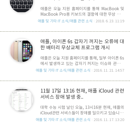
후, 현지시각 다음 주 월요일 Bug Fix를 배포하겠
애플은 오늘 지원 홈페이지를 통해 MacBook 및
다고 언급을 했는데요, IOS 가 아닌, FaceTime 서
MacBook Pro용 키보드의 결함에 대한 무상 서비
비스 차원에서 해당 버그를 차단할 방법을 강구하
스를 시행하는 프로그램을 공지 했습니다. 대상 기
기 위한 것인지 혹은, IOS 버그 픽스를 내 놓기 전
애플 및 기타 IT 소식/애플 관련 소식
2018. 6. 23. 11:19
기는 MacBook 2015 이후, MacBook Pro 2016
까지 FaceTime 버그를 통해 개인정보 보호와 관
이후의 맥으로 아래와 같은 이상 증상이 있는 사용
련된 피해 또는 향 후 일어날지도 모..
자들이 대상 입니다. - 문자가 마음대로 반복 입력. -
애플, 아이폰 6s 갑자기 꺼지는 오류에 대
키보드를 눌러도 문자가 표시되지 않음. - 누른 키가
한 배터리 무상교체 프로그램 개시
튀어 올라오지 않거나 키를 눌렀을 때 반응이 일정
치 않음.수리 내용은 점검 후에, 문제가 되는 키 혹
애플은 오늘 지원 홈페이지를 통해, 일부 아이폰 6s
은 키보드 전체를 교체하게 된다고 합니다. 참고 사
에서 발생하고 있는 갑자기 꺼지는 이슈와 관련되
항.- 이 프로그램의 적용 시, MacBook 및
어 배터리 무상 교체 서비스를 시행한다고 공지했
MacBook Pro의 표준 보증 적용 범위가 연장되는
애플 및 기타 IT 소식/애플 관련 소식
2016. 11. 21. 14:57
습니다. 이번 배터리 무상교체 서비스에 해당되는
것은 아님. - 키보드 이상 증상과 관련하여 유상 수
대상 아이폰은 2015년 09월 ~ 10월 사이에 생산된
리를 받은 경우 환불될 수..
아이폰 6s중 사용 도중 갑자기 전원이 꺼지는 오류
11월 17일 13:16 현재, 애플 iCloud 관련
가 발생하는 경우로, 일단 이 문제는 안전성과는 무
서비스 장애 발생 중..
관한 것이라고 밝히고 있습니다. 이번 무상 교체 서
비스 역시, 예전의 아이폰 수리와 마찬가지로 우선
대학 수능 시험 날인 오늘, 13시16분 현재, 애플의
애플 지원 센터를 통해 상담 혹은 확인을 받으신 후,
iCloud관련 서비스들이 장애를 일으키고 있습니다.
iTunes 및 iCloud 백업을 하고, 아이폰을 초기화
장애가 발생한 서비스는 "사진", iCloud 백업",
(설정 > 일반 > 재설정 > "모든 콘텐츠 및 설정 지우
애플 및 기타 IT 소식/애플 관련 소식
2016. 11. 17. 13:20
iCloud 메모", iCloud 앱 App", "iCloud Drive",
기"를 수행한 후에 교체 서비스를 받으시면 됩니다.
"iCloud용 iWork" 서비스 들이며, 해당 서비스는
주의해야할 사항으로는아이폰 6s가 스크린에..