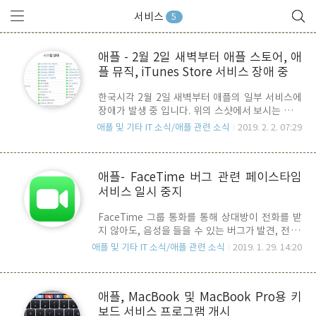
서비스
5
애플 - 2월 2일 새벽부터 애플 스토어, 애
플 뮤직, iTunes Store 서비스 장애 중
한국시각 2월 2일 새벽부터 애플의 일부 서비스에
장애가 발생 중 입니다. 위의 스샷에서 보시는 바와
같이 App Store, Apple Music, iTunes Store 등
애플 및 기타 IT 소식/애플 관련 소식
2019. 2. 2. 07:29
에서 장애가 발생한 것을 확인하실 수 있습니다.
FaceTime은 버그 때문에 일부러 서비스를 중지
시켜 놓은 상태이죠.. 설 연휴로 많은 애플 사용자들
애플- FaceTime 버그 관련 페이스타임
의 Store 이용이 빈번할 것 같은데.. 왜 안되지? 하
서비스 일시 중지
고 생각하시는 분들은 이점 유념하시기 바랍니다.
Apple Music 이용자들이 원성이 좀 높을 것 같네
FaceTime 그룹 통화를 통해 상대방이 전화를 받
요.. UPDATE : 13시 현재, FaceTime을 제외한 나
지 않아도, 음성을 들을 수 있는 버그가 발견, 전 세
머지 서비스가 정상적으로 복구 되었습니다.
계적으로 소식이 알려지면서, 개인정보보호에 매우
애플 및 기타 IT 소식/애플 관련 소식
2019. 1. 29. 14:20
민감한 애플이 급기야 FaceTime 서비스를 일시적
으로 중지하는 조치를 단행했습니다. 위에 보시는
바와 같이, 우리나라의 경우에도 FaceTime 서비
애플, MacBook 및 MacBook Pro용 키
스에 문제가 있는 것으로 표시 , 서비스를 중지한 것
보드 서비스 프로그램 개시
으로 표시가 됩니다. 애플은 해당 문제가 보고된 이