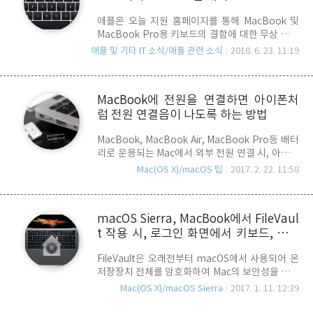
Air (Retina, 13-inch, 2018) MacBook Pro (13­-
애플은 오늘 지원 홈페이지를 통해 MacBook 및
inch, 2016, Thunderbolt 3 포트 2개) MacBook
MacBook Pro용 키보드의 결함에 대한 무상 서비
Pro (13-­inch, 2017, Thunderbolt 3 포트 2개)
스를 시행하는 프로그램을 공지 했습니다. 대상 기
MacBook P..
애플 및 기타 IT 소식/애플 관련 소식
2018. 6. 23. 11:19
기는 MacBook 2015 이후, MacBook Pro 2016
이후의 맥으로 아래와 같은 이상 증상이 있는 사용
자들이 대상 입니다. - 문자가 마음대로 반복 입력. -
MacBook에 전원을 연결하면 아이폰처
키보드를 눌러도 문자가 표시되지 않음. - 누른 키가
럼 전원 연결음이 나도록 하는 방법
튀어 올라오지 않거나 키를 눌렀을 때 반응이 일정
치 않음.수리 내용은 점검 후에, 문제가 되는 키 혹
MacBook, MacBook Air, MacBook Pro등 배터
은 키보드 전체를 교체하게 된다고 합니다. 참고 사
리로 운용되는 Mac에서 외부 전원 연결 시, 아이폰
항.- 이 프로그램의 적용 시, MacBook 및
처럼 연결음이 울리도록 하는 방법입니다. 터미널
MacBook Pro의 표준 보증 적용 범위가 연장되는
Mac(OS X)/macOS 팁
2017. 2. 22. 11:58
을 열고, 아래의 명령을 수행합니다. defaults
것은 아님. - 키보드 이상 증상과 관련하여 유상 수
write com.apple.PowerChime
리를 받은 경우 환불될 수..
ChimeOnAllHardware -bool true; open
macOS Sierra, MacBook에서 FileVaul
/System/Library/CoreServices/PowerChime.app
t 작용 시, 로그인 화면에서 키보드, 키보
&위의 명령을 실행 후, 전원 케이블을 빼고 다시 연
결하면 연결 사운드가 나는 것을 확인할 수 있습니
드 백라이트 및 TouchBar등이 먹통이
FileVault은 오래전부터 macOS에서 사용되어 온
다. 해당 기능을 제거하려면, 아래의 명령을 수행합
되는 버그 발생, 주의 요망
저장장치 전체를 암호화하여 Mac의 보안성을 높이
니다. defaults write com.apple.PowerChime
는 기능입니다 만, macOS Sierra(10.12,1 ,
ChimeOnAllHardware -bool false;killall
Mac(OS X)/macOS Sierra
2017. 1. 11. 12:39
10.12.2)를 사용하는 MacBook에서 빌트인 키보
Power..
드와 트랙패드 등 입력장치가 먹통이 되는 버그가