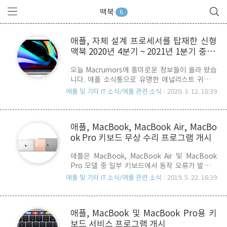
맥북
6
애플, 자체 설계 프로세서를 탑재한 신형
맥북 2020년 4분기 ~ 2021년 1분기 중 출
시 ?
오늘 Macrumors에 흥미로운 정보들이 올라 왔습
니다. 애플 소식통으로 유명한 애널리스트 귀밍치
의 레포트를 입수한 모양입니다. 소식에 의하면, 가
애플 및 기타 IT 소식/애플 관련 소식
2020. 3. 12. 18:39
위형(scissor mechanism) 키보드를 탑재한 맥북
프로와 맥북 에어 모델을 2020년 2분기에 출시할
것으로 예상한다고 합니다. 나비형(butterfly
애플, MacBook, MacBook Air, MacBo
mechanism) 키보드로 꽤나 고생하신 분들이 많
ok Pro 키보드 무상 수리 프로그램 개시
죠.. 사실이라면 좋은 소식입니다. 이번 레포트에서
특이할 만한 사실은 애플이 2020년 4분기 혹은
애플은 MacBook, MacBook Air 및 MacBook
2021년 1분기에 자체 설계한 프로세서를 탑재한
Pro 모델 중 일부 키보드에서 동작 오류가 발생하
맥북모델을 출시할 계획을 갖고 있다는 대목인데
는 것을 확인, 아래와 같은 오류가 있는 경우 무상
요.. 레포트에서는 맥북 프로 라인업인지 아니면, 맥
애플 및 기타 IT 소식/애플 관련 소식
2019. 5. 22. 16:39
키보드 서비스 프로그램을 실시 합니다. 무상 키보
북 에어 라인업인지는 언급되어 있지 않다고 합니
드 수리 서비드 대상은 아래와 같습니다.
다. 애플이 자사의 맥북 라인업에서 Intel CPU..
MacBook (Retina, 12-­inch, Early 2015)
애플, MacBook 및 MacBook Pro용 키
MacBook (Retina, 12­-inch, Early 2016)
보드 서비스 프로그램 개시
MacBook (Retina, 12-­inch, 2017) MacBook