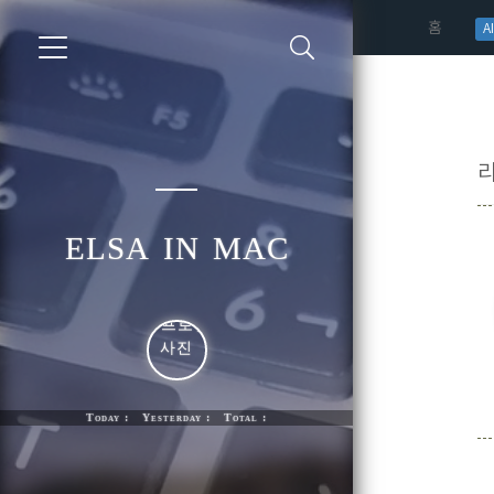
(curren
홈
AI
elsa in mac
Today : Yesterday : Total :