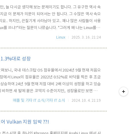
지만, 늘 다시금 생각해 보는 문제이기도 합니다. 그 유구한 역사 속
, 지금 이 문제가 의문이 되어서는 안 됩니다. 그 수많은 역사 속으
하지요.. 하지만, 끈질기게 사라남아 있고.. 꽤나 많은 사람들이 사용
ux를 쓰냐?"라는 질문이 나왔습니다. "그러게 왜 나는 Linux를 쓰
내가 왜 Linux를 쓰는지 그 이유를 적어 볼까 합니다.Window는
Linux
2025. 3. 16. 21:24
려 쓰는 것이 어색할 지경이고,..
 1.3%대로 성장
 살펴보니, 국내 데스크탑 OS 점유율에서 2024년 9월 현재 처음으
에서 Linux의 점유율은 2022년 0.52%로 바닥을 찍은 후 조금
히 상승하여 24년 9월 현재 저점 대비 2배 이상의 성정을 하고 있습
티스토리툴바
.3%에 비하면 새 발에 묻은 코딱지 수준이지만, 성장율로만 보면 사용
inux를 사용하고 있는 유저로써 기쁜 소식이 아닐 수 없는데요.
애플 및 기타 IT 소식/기타 IT 소식
2024. 10. 4. 21:19
하고 있는 것을 확인할 수 있습니다..
이어 Vulkan 지원 임박 ??!
시엄 중 하나인 Khronos 홈페이지에 Asahi Linux 에서 사