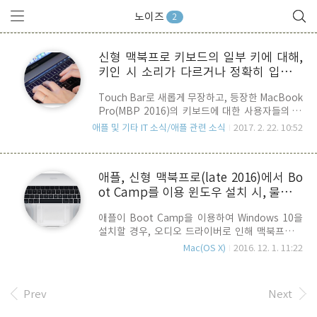
노이즈
2
신형 맥북프로 키보드의 일부 키에 대해,
키인 시 소리가 다르거나 정확히 입력이
되지 않는 등의 문제가 이슈..
Touch Bar로 새롭게 무장하고, 등장한 MacBook
Pro(MBP 2016)의 키보드에 대한 사용자들의 불
만이 많은가 봅니다. 문제는 키보드의 각 키마다 키
애플 및 기타 IT 소식/애플 관련 소식
2017. 2. 22. 10:52
인 시 발생하는 소리가 다르거나 정확히 눌렀음에
도 실제로는 키가 눌려지지 않는다는 것인데
요..Apple은 MBP 2016을 개발하면서, 12인치
애플, 신형 맥북프로(late 2016)에서 Bo
MacBook 모델에 적용되었던 나비구조(Butterfly
ot Camp를 이용 윈도우 설치 시, 물리적
Mechanism)을 변형한 2세대 나비구조 키보드를
채택했습니다. 키의 정 가운데를 수직으로 누르지
으로 스피커가 고장날 수 있는 버그 수정
애플이 Boot Camp을 이용하여 Windows 10을
않고, 키의 측면이나 누르는 각도에 관계없이 정확
설치할 경우, 오디오 드라이버로 인해 맥북프로의
하게 반응할 수 있는 구조를 채택함으로써, 최대 4
내장 스피커가 물리적으로 고장날 수 있는 문제를
배 더 향상된 키 안정성을 제공한다는 명분을 내세
Mac(OS X)
2016. 12. 1. 11:22
해결했습니다 문제의 원인은 기존의 Boot Camp
웠지만, 처음 소개 되었을 때부터 일반 사용자들 사
용 WIndows 10 오디오 드라이버가 신형 맥북프로
이에서는 보다 커진 키인 노이즈가 거슬린다는 불..
를 지원하지 않아 생긴 문제로, Boot Camp에서
Prev
Next
WIndows를 설치하고 윈도우를 구동할 경우, 원인
불명의 매우 큰 볼륨의 Pop(튀는 소리)가 발생하면