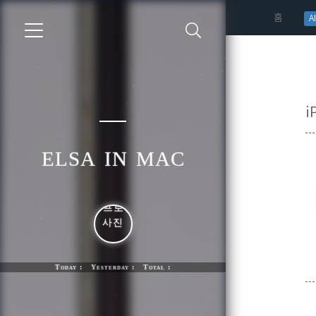
(curren
홈
AI
i
elsa in mac
Today : Yesterday : Total :