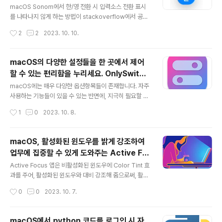
설정파일에 symbol_map을 정의해 주면 됩니다. unico
macOS Sonom에서 한/영 전환 시 입력소스 전환 표시
de AC00 ~ D7A3 범위(한글 유니코드 영역)의 경우 D2
를 나타나지 않게 하는 방법이 stackoverflow에서 공개
Coding 폰트를 적용..
되었습니다. 이 방법은 /Library/Preferences/Feature
작성시간
2
2
2023. 10. 10.
Flags/Domain 폴더 밑으로 redesigned_text_curso
r 에 Enabled 옵션을 넣는 plist를 작성하는 방법입니다.
위의 링크에 가시면, 아래와 같은 소스코드가 보이실 겁니
macOS의 다양한 설정들을 한 곳에서 제어
다. (폴더가 없다면 만들어 주세요) 이 코드를 복사 하셔서
할 수 있는 편리함을 누리세요. OnlySwitch
Editor에 넣고, .js 파일 확장자로 다운로드 폴더에 저장을
글 내용
(무료)
합니다. 예를 들어 untitle.js 라고 저장했다고 가정 합니
macOS에는 매우 다양한 옵션항목들이 존재합니다. 자주
다. 다음 터미널 앱을 열고, 다운로드 폴더로 이동한 다음
사용하는 기능들이 있을 수 있는 반면에, 지극히 필요할 때
아래와 같이 osascript untitle.js 명령을 수행합니다...
만 어쩌다 한번 사용하는 옵션들도 있지요.. 예를 들어 다크
작성시간
1
0
2023. 10. 8.
모드를 라이트 모드로 바꾼다던가, 아니면 숨겨진 파일들
을 확인해야 한다던가 하는 것 말입니다. 매우 가끔 사용하
는 옵션들이다 보니, 정작 필요할 때는 해당 옵션들이 어디
macOS, 활성화된 윈도우를 밝게 강조하여
에 있는지를 몰라 설정에서 많은 옵션항목들을 뒤져 보거
업무에 집중할 수 있게 도와주는 Active Fo
나, 아니면 인터넷 검색을 통해 확인하거나 하죠. 하지만,
글 내용
cus (무료)
오늘 소개해 드릴 OnlySwitch 앱만 있으면.. 이러한 번거
Active Focus 앱은 비활성화된 윈도우에 Color Tint 효
로움 수고를 덜 수 있습니다. 아래의 스샷을 보면 알 수 있
과를 주어, 활성화된 윈도우와 대비 강조해 줌으로써, 활성
듯이, 메뉴바 앱이며 여러 항목을 On/Off 할 수 있는 것을
화된 앱에 보다 집중할 수 있는 환경을 제공해 주는 앱입니
작성시간
0
0
2023. 10. 7.
알 수 있습니다. 우선 한글을 깔끔하게 지원해서 다행이구
다. 유사한 기능으로 과거 HazeOver 앱이 유명했죠. (현
요, 위의 스샷..
재 App Store 판매가 11,000원) 현재 App Store에서
무료로 배포하고 있으니, 필요하신 분들은 지금 다운로드
macOS에서 python 코드를 로그인 시 자