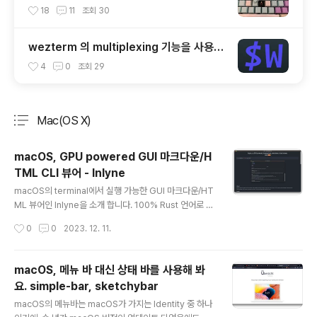
cap (OEM Profile fullset)
18
11
조회
30
wezterm 의 multiplexing 기능을 사용해
보자.
4
0
조회
29
Mac(OS X)
분류 전체보기
주요 글 목록
macOS, GPU powered GUI 마크다운/H
TML CLI 뷰어 - Inlyne
글 내용
macOS의 terminal에서 실행 가능한 GUI 마크다운/HT
ML 뷰어인 Inlyne을 소개 합니다. 100% Rust 언어로 개
발되었으며 Vulkan, Metal, D3D12, OpenGL등을 지
작성시간
0
0
2023. 12. 11.
원하는 cross-platform rust-API인 wgpu 기반으로
작성되어, 탁월한 처리속도를 제공합니다. 따라서, macO
S 뿐만 아니라, window, linux에서도 사용할 수 있습니
macOS, 메뉴 바 대신 상태 바를 사용해 봐
다. 위의 링크를 타고 Github에서 다운로드 받거나 아니
요. simple-bar, sketchybar
면, cargo install inlyne 명령으로 직접 빌드하여 binar
글 내용
y 파일을 /usr/local/bin 에 복사 한 후 사용하시면 됩니
macOS의 메뉴바는 macOS가 가지는 Identity 중 하나