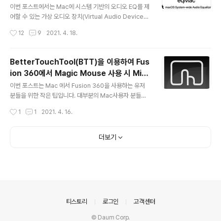
려는 것은 아니고.. M1 Chip이 탑재된 Mac을 과연 지금
이번 포스트에서는 Mac에 시스템 기반의 오디오 EQ를 제
구매하거나 업그레이드를 하는 것이 좋을까 ? 와 관련된 것
어할 수 있는 가상 오디오 장치(Virtual Audio Device)
입니다. 당연히, Apple이 제공하는 자사의 OS(Big Sur)
소프트웨어인 eqMac을 소개해 드립니다. mac의 대표적
작성시간
12
9
2021. 4. 18.
와 앱들은 M1 Chip에..
인 오디오 플레이어는 뭐니 해도 애플의 "음악" 앱이죠. 음
악 앱에서는 자체적으로 이퀄라이저 설정 기능을 지원합니
다. (왜 iOS에서는 지원을 안 해 주는겨~) 하지만, 이는 "음
BetterTouchTool(BTT)을 이용하여 Fus
악"앱에 제한적으로 사용되는 이퀄라이저 일 뿐, 시스템 전
ion 360에서 Magic Mouse 사용 시 Mid
반적인 EQ를 지원해 주지는 않습니다. Mac에서 오디오
글 내용
dle Button 대응 방법
출력으로 나오는 모든 소리에 일괄적으로 EQ를 적용하려
이번 포스트는 Mac 에서 Fusion 360을 사용하는 유저
면, 별도의 앱을 설치해 주워야 합니다. 대표적인 앱으로 B
분들을 위한 작은 팁입니다. 대부분의 Mac사용자 분들은
OOM 같은 유료앱 들이 있습니다. eqMac은 GitHub에
Magic Mouse를 사용하실 텐데요.기본적으로 Magic
작성시간
1
1
2021. 4. 16.
공개된 Open Source 무료 앱이며, 최신버전 및 앱..
Mouse는 Middle Button(가운데 버튼 혹은 휠버튼)을
지원하지 않습니다. 휠 기능을 터치 Swipe로 대치하기 때
문이죠.. 즉, (Wheel)휠 기능은 대응을 하지만, 휠 버튼 기
더보기
능은 없습니다. 헌데, Fusion 360에서는 Middle Butto
n의 기능이 매우 필수적입니다. Pan(수평이동)이나 회전
(Orbit) 기능을 이용하기 위해서는 가운데 버튼 기능이 있
어야 하기 때문입니다. 이미 Fusion 360을 사용하시는
분들은 나름의 방법을 찾아 사용하고 계시겠지요 ? ^^ 하지
만, 저처럼 BetterTouchT..
의안내
티스토리
로그인
고객센터
© Daum Corp.