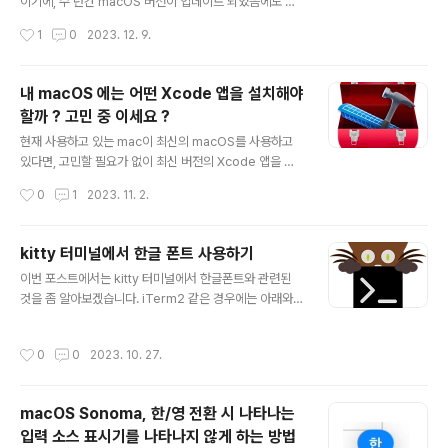
다. 사용 방법은 inlyne 로 실행되며 특별히 dark/light를
이기에, 수 년간 macOS 버전이 업데이트 되었음에도 그
선택할 경우, --theme 옵션을 사용하면 됩..
모습과 기능에는 변함이 없지요. 큰 기대감이나 불편함이
작성시간
1
0
2023. 12. 9.
없는 것이 사실이기는 하지만 그 만큼 식상하기도 합니다.
macOS menu bar는 시스템의 정보를 표시하기 보다는
menu bar에서 실행되는 앱에 대한 접근성이 보다 근본적
내 macOS 에는 어떤 Xcode 앱을 설치해야
인 기능이라고 볼 수 있습니다. 이번 포스트에서는 menu
할까 ? 고민 중 이세요 ?
bar를 대치하여 상태정보를 표시할 수 있는 두 종의 앱을
글 내용
소개하고자 합니다. 엄밀히 말하면, menu bar를 대치한
현재 사용하고 있는 mac이 최신의 macOS를 사용하고
다기 보단, menu bar는 숨겨 놓고 그 위치에 status bar
있다면, 고민할 필요가 없이 최신 버전의 Xcode 앱을 설
를 표시한다고 보면 됩니다. 우선, 두 앱 모두 macOS Tili
치하면 됩니다. App Store에서 Xcode를 검색해서 설치
작성시간
0
1
2023. 11. 2.
ng Window Manager인 yabai..
를 해도 되고, https://developer.apple.com/xcode/
에서 다운로드를 받아도 됩니다 . 허나, 앱 개발을 하기 위
해 중고 mac을 구입했다거나 이미 구형 mac 신세가 된
kitty 터미널에서 한글 폰트 사용하기
마당에 Xcode를 사용해야 하는 사용자라면.. 어떤 버전의
글 내용
이번 포스트에서는 kitty 터미널에서 한글폰트와 관련된
Xcode를 설치해야 할지 난감합니다. app Store 에서 다
것을 좀 알아보겠습니다. iTerm2 같은 경우에는 아래와
운로드를 받으려고 하면, 아래와 같은 메시지 창이 뜨게 됩
같이, profile 설정에서 ASCII 폰트와 non ASCII 폰트를
니다. macOS 13.5 버전 이상만 사용할 수 있다는 것은
각각 정의할 수 있습니다. 이렇게 설정하면 iTerm2가 화
알겠는데..그럼 내 mac에서는 어떤 버전의 Xcode를 사
작성시간
0
0
2023. 10. 27.
면에 표시할 때, 한글 코드의 경우 MesloLGS NF 폰트로
용해야 하며, 또 어디서 다운로드..
랜더링하지 않고, D2Coding 폰트로 랜더링을 하게 됩니
다. kitty 터미널에서도 이와 같이 특정 unicode 범위의
macOS Sonoma, 한/영 전환 시 나타나는
문자에 대해서 각각 다른 폰트를 설정할 수 있는데요. sym
입력 소스 표시기를 나타나지 않게 하는 방법
bol_map U+AC00-U+D7A3 D2Coding 위와같이
글 내용