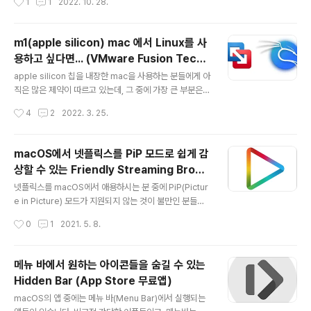
1
1
2022. 10. 28.
macOS를 모두 지원하는 Image Compressor 앱으로
분들이 있을까봐 간단히 기록을 남겨 봅니다. Parallels 1
최신앱 답..
8 업데이트를 무난히 수행한 후, 기존에 사용하던 윈도우 1
0 가상 머신을 실행하니, 갑자기 오류 메시지가 발동하면
m1(apple silicon) mac 에서 Linux를 사
서 실행이 되지를 않았습니다. (욕나올 뻔..) 메시지를 보니,
용하고 싶다면... (VMware Fusion Techn
제목처럼, "하나 이상의 커널 구성 요소가 버전이 달라 시
글 내용
ical Preview를 이용하는 방법)
작할 수 없다."는 메시지 였습니다. 영문으로는 "Unable t
apple silicon 칩을 내장한 mac을 사용하는 분들에게 아
o start the virtual machine because one or more
직은 많은 제약이 따르고 있는데, 그 중에 가장 큰 부분은
kernel components are for another version of ..
역시 MS Windows나 Linux등을 Native하게 설치해서
작성시간
4
2
2022. 3. 25.
사용하기 어렵다는 것입니다. 물론, 몇 가지 솔루션이 있기
는 합니다. Parallels for M1 버전을 사용하면 ARM64
버전의 Windows 11 이나 Ubuntu를 설치하여 사용할 수
macOS에서 넷플릭스를 PiP 모드로 쉽게 감
있지만, 돈이 들고.. 최근에 Asahi Linux가 mac Multi-B
상할 수 있는 Friendly Streaming Brows
ooting을 지원.. native하게 M1 mac에 설치할 수 있는
글 내용
er (AppStore 무료앱)
가능성이 등장했지만, 이 역시도 초보자들이 사용하기에
넷플릭스를 macOS에서 애용하시는 분 중에 PiP(Pictur
쉽지 않을 뿐만 아니라, 아직은 alpha 버전이라 여러가지
e in Picture) 모드가 지원되지 않는 것이 불만인 분들도
제한이 따름니다. UTM 이나 QEMU 를 사용할 수도 있지
꽤 있으실 것이라 생각이 됩니다. 하지만, 찾아 보면 늘 해
작성시간
0
1
2021. 5. 8.
만, 개인적..
답은 있게 마련이지요. 이번 포스트에서 소개해드리는 Fri
endly Streaming Broswer를 사용하시면, 넷플릭스 뿐
만 아니라 Streaming을 지원하는 다양한 서비스들을 Pi
메뉴 바에서 원하는 아이콘들을 숨길 수 있는
P모드로 즐기실 수 있습니다. 물론 Mac에 저장된 동영상
Hidden Bar (App Store 무료앱)
파일도 PiP 모드로 플레이 할 수 있습니다. 위의 스샷은 yo
글 내용
utube 서비스 스샷입니다. 넷플릭스등은 컨텐츠 보호를
macOS의 앱 중에는 메뉴 바(Menu Bar)에서 실행되는