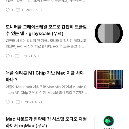
위해 캡쳐시 영상화면이 캡처되지 않죠.. TT. 위의 창에서
앱들이 있습니다. 비교적 간단한 어플들이고, 메뉴바는 앱
상단 오른쪽 끝에 보시면 PiP 모드 전환 버튼이 있는 것을
윈도우의 간섭없이 항상 표시되는 영역이기 때문에, 앱 접
작성시간
0
0
2021. 5. 8.
확인하실 수 있습니다. 이 버튼을 이용..
근성이 좋은 장점이 있지요. 하지만, 메뉴바 인터페이스를
지원하는 앱들을 많이 설치되면, 메뉴바의 왼쭉에 위치하
게 되는 "앱 메뉴"들과 중첩되는 결과를 초래하기도 합니
모니터를 그레이스케일 모드로 간단히 토글할
다. 특히 화면이 작은 MacBook을 사용하는 사용자들이
수 있는 엡 - grayscale (무료)
이런 문제를 겪을 확률이 높습니다. 메뉴바의 오른쪽을 기
글 내용
준으로 순차적으로 배치되게 되는 앱 아이콘들 중에는 필
컴퓨터 사용이 일상이 된 지금.. 모니터를 장시간 처다보고
요에 의해 실행은 되지만, 아주 가끔씩 사용되는 아이콘들
있으면, 눈이 굉장히 피로 합니다. 눈의 피로를 줄일 수 있
도 많이 있지요.. 이러한 메뉴바 앱 아이콘들은 대부분 자리
는 다양한 방법이 있겠지만, 저의 경우에는 모니터를 glay
작성시간
1
1
2021. 5. 1.
만 차지할 뿐, 실제적인 도움이 되지 않습니다. 오늘 소개해
sacle 즉 흑백모드로 사용하곤 합니다. macOS 특히, 최
드리는 Hidden Bar라..
신의 Big Sur 에서 Grayscale 모든 전환은 방법은 아래
와 같습니다. 우선, 시스템 환경설정에서 "손쉬운 사용"으
애플 실리콘 M1 Chip 기반 Mac 지금 사야
로 들어 갑니다. 다음, 디스플레이를 선택하고, 색상필터 탭
하나 ?
에서 필터유형을 "흑백 모드"로 선택한 후 "색상 필터 활성
글 내용
화"를 체크해 주면 됩니다. 이렇게 하면, 모니터 화면이 색
애플이 Macbook 시리즈와 Mac Mini에 이어 Apple Si
상 정보가 빠진 즉, saturation이 0인 흑백 화면으로 전환
licon M1 Chip 기반의 신형 iMac을 출시 했죠 ? 7가지
됩니다. 아래는 예 입니다. 색상정보가 빠진 흑백화면으로
색상의 매우 컬러풀한 라인업을 발표 했는데, 24인치형 이
작성시간
0
1
2021. 4. 21.
보면, 마치 흑백신문을 보는 것 같은데 눈의 피로..
라는 것이 좀 아쉽고.. 컬러풀해진 것은 좋은데, 디자인은
개인적으로는 좀...음.... 왜 27인치형은 안 내 놓았을까 ?
하는 의문이 드는데.. 아직은 전체 라인업을 M1 기반 Mac
Mac 사운드가 빈약해 ?! 시스템 오디오 이퀄
으로 바꾸는데는 문제가 있습니다. 재고처리 문제도 좀 있
라이저 eqMac (무료)
을테고.. 암튼, 이번 포스트에서는 신형 iMac을 이야기 하
글 내용