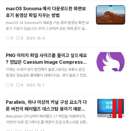
스샷에서 보는 바와같이 메뉴에서 "Safari" > "설정" >
macOS Sonoma 에서 다운로드한 화면보
"보안" 항목 밑에 위치합니다. 설정 창을 열고, 보안 항목으
호기 동영상 파일 지우는 방법
로 이동해서 해당 옵션을 꺼야 하기에, 이전 보다는 접근성
글 내용
이 좀 나빠졌네요. 항목이 안보여서 급 당황하신 분들이 계
macOS 14 Sonoma의 새로운 기능 중에 동영상 화면 보
시다면, 참고 하시기 바랍니다.
호기 기능이 있습니다. 위의 스샷에서 보는 바와 같이 설정
> 화면 보호기에서 선택을 할 수 있지요. 아마 macOS So
작성시간
0
0
2023. 10. 4.
noma로 업데이트를 하신분들은 자신의 취향에 맞는 화면
보호기를 찾기 위해 여러 개의 향목을 선택해서 확인해 보
셨을 텐데요, 해당 동양상들은 자체적으로 내장하고 있지
PNG 이미지 파일 사이즈를 줄이고 싶으세요
않고, 사용자가 선택을 하면 해당 시점에 동영상을 다운로
? 정답은 Caesium Image Compressor
드 해서 mac에 저장하게 됩니다. 각 동영상의 용량은 25
글 내용
(무료)
0MB ~ 400MB 까지 다양한데요, 이것 저것 확인을 하다
이제는 시대가 많이 발전해서 블로그보다는 유튜브 같은
보니, 여러 개의 동영상이 다운로드되어 여유 저장공간을
동영상 정보공유 플랫폼이 대세이지요. 과거 블로그 전성
잡아먹게 됩니다. 따라서, 저장용량에 여유가 없는 분들은
기 때에는 게시글에 올라가는 이미지의 사이즈를 줄이는
작성시간
0
0
2023. 10. 1.
불필요하게 다운로드된 동양상을 정리할 필요가 생길 수
것이 큰 과제중에 하나 였습니다. 아무래도 로딩 속도에 지
있는데, 기본적으로 ..
대한 영향을 미치기 때문이지요. 대부분 PNG 포멧보다는
압축율이 좋은 JPG 파일을 사용하지만, PNG 파일을 선
Parallels, 하나 이상의 커널 구성 요소가 다
호 하시는 분들도 많습니다. 과거에는 ImageOptim 나 O
른 버전의 페러렐즈 데스크탑 용이기 때문에
ptiImage 같은 앱들이 굉장히 좋은 평가를 받았습니다.
글 내용
가상 머신을 시작할 수 없습니다. - 오류 대처
압축률이 좋아서 꽤나 파일 크기를 줄일 수 있었죠. 문제는
iMac(Intel CPU)에서 페러렐즈 17 버전을 사용하다가,
법
압축 속도가 느리다는 것이 흠이라면 흠이랄까.. 오늘 소개
이번에 18로 업그레이드를 하면서 조금 당혹스러운 상황
해 드리는 Caesium Image Compressor는 윈도우와
에 처하게 되었습니다. 혹시, 같은 문제로 고민을 하고 계신
작성시간