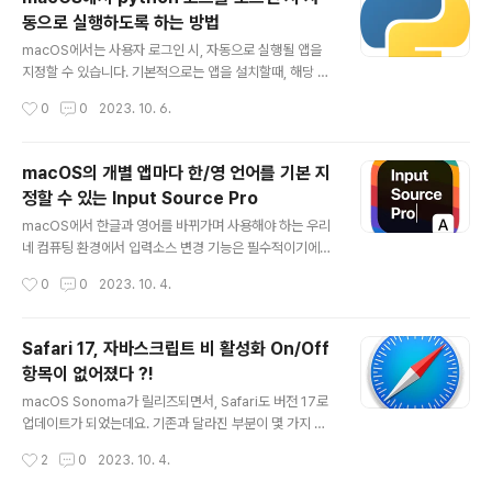
받으시기 바랍니다.
동으로 실행하도록 하는 방법
글 내용
macOS에서는 사용자 로그인 시, 자동으로 실행될 앱을
지정할 수 있습니다. 기본적으로는 앱을 설치할때, 해당 앱
이 로그인 자동 실행 기능이 있고, 사용자가 설정에서 해당
작성시간
0
0
2023. 10. 6.
기능을 활성화 시키면 자동으로 "로그인 항목"에 추가가 됩
니다. python 코드도 이 로그인 항목에 넣을 수 있습니다
만, App이 아닌 text기반의 Source Code 이기 때문에
macOS의 개별 앱마다 한/영 언어를 기본 지
꼼수를 좀 부려서 넣어 주어야 합니다. 다만 이번 포스트에
정할 수 있는 Input Source Pro
서 해당 꼼수를 설명하지 않는 이유는, 로그인 시 터미널이
글 내용
자동 실행되면서 해당 pyhthon 코드를 실행하게 되기 때
macOS에서 한글과 영어를 바뀌가며 사용해야 하는 우리
문입니다. 깔끔하지 못한 방법이라고나 할까... 자 그래서,
네 컴퓨팅 환경에서 입력소스 변경 기능은 필수적이기에
방법은 Lauch Daemon용 plist 파일을 만들고, 이 파일
개인마다 매우 민감한 부분 입니다. capsLock 키로 한/영
작성시간
0
0
2023. 10. 4.
을 load 해 주는 보다 정석적인 방법을 설명하..
전환하는 것이 macOS의 기본인데, windows를 사용하
다가 넘어온 사용자들에겐 굉장히 거북한 환경이고, 그러
다 보니 많은 분들이 다양한 방법으로 자신만의 한/영전환
Safari 17, 자바스크립트 비 활성화 On/Off
방법을 사용하지요. 이번 포스트에서 소개해 드리는 Input
항목이 없어졌다 ?!
Source Pro 앱은 한/영 전환과 관련된 환경과 번거로움
글 내용
을 조금은 덜 수 있는 무료 앱입니다. 이 앱의 가장 큰 강점
macOS Sonoma가 릴리즈되면서, Safari도 버전 17로
은 현재 활성화된 앱마다 기본 언어를 직접 설정할 수 있다
업데이트가 되었는데요. 기존과 달라진 부분이 몇 가지 있
는 점 입니다. 예를 들어 Finder는 영문, Safari는 한글, 음
습니다. 그 중 하나가 JavaScript 활성화 옵션입니다. 이
작성시간
2
0
2023. 10. 4.
악 앱은 영문.. 등등 각 앱마다 기본 언어를 설정함으로써..
전 버전까지는 "개발자용"메뉴의 하위 항목에 위치했었는
데요, Safari 17 부터는 그 위치가 변경되었습니다. 위의