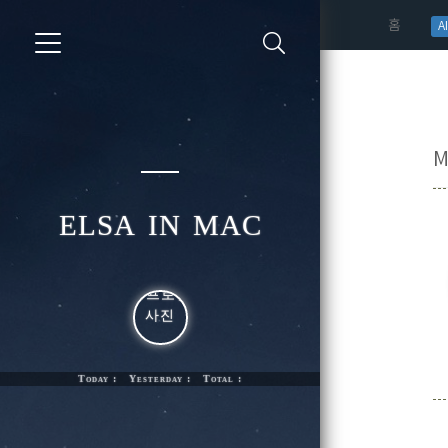
(curren
홈
AI
M
elsa in mac
Today : Yesterday : Total :