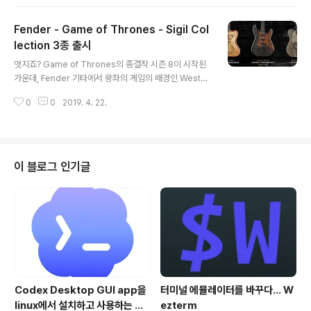
으로, 그의 통상 11번째 정규 앨범인 Storm Front에 수록된 곡입니다. 빌리 조
엘이 한 청년과 대화를 나누는 과정에서 당시 젊은이들이 현대사에 너무 무지한
Fender - Game of Thrones - Sigil Col
것을 깨닫고 곡을 만들게 되었다고 하죠. "한국을 빛낸 100명의 위인들" 이라는
곡과 같은 컨셉이랄까.. 원곡의 가사에는 1950년 6.25 전쟁과 1951년의 판문
lection 3종 출시
글 내용
점 그리고 이승만 망명등 한국과 관련..
멋지죠? Game of Thrones의 종결작 시즌 8이 시작된
가운데, Fender 기타에서 왕좌의 게임의 배경인 Wester
os 의 3 가문을 상징하는 문양이 세겨진 기타를 출시했습
0
0
2019. 4. 22.
니다. 이들 기타는 Fender Custom Shop을 통해 주문
할 수 있습니다. Sigil Collection은 각 가문의 인장과 의
상 , 갑옷과 무기 및 지형에서 영감을 얻었으며, Principal
Master Builder인 Ron Thorn에게 의뢰 제작된 기타들
입니다. 각 기타의 자세한 세부 모습과 설명은 House Sta
이 블로그 인기글
rk, House Lannister, House Targaryen 링크를 참
조하시기 바랍니다. 가격이 만만치 않네요 ? 휴~ ^^ 하지
만.. 갖고 싶습니당..
Codex Desktop GUI app을
터미널 에뮬레이터를 바꾸다... W
linux에서 설치하고 사용하는 방
ezterm