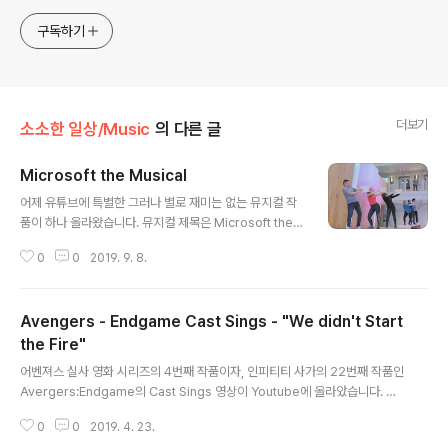
구독하기
더보기
소소한 일상/Music
의 다른 글
Microsoft the Musical
글 내용
어제 유튜브에 특별한 그러나 별로 재미는 없는 뮤지컬 작
품이 하나 올라왔습니다. 뮤지컬 제목은 Microsoft the
Musical... 프로듀싱 및 감독은 Data Scientist 인턴인 LI
0
0
2019. 9. 8.
AM McGregor 가 맡았습니다. ^^ 빌 게이츠와 Micros
oft의 지나온 역사를 뮤지컬 형식으로 풀어낸 것인데, 150
명의 인턴과 직원들이 두 달 동안 짬짬이 시간을 내서 만든
Avengers - Endgame Cast Sings - "We didn't Start
것이라고 합니다. 영상은 Microsoft가 지구상의 모든 사
람들과 조직들이 더 많은 것을 성취할 수 있도록 도와준다
the Fire"
글 내용
는 사명을 전달하기 위한 것이라고 하는군요. 전문적인 프
어벤져스 실사 영화 시리즈의 4번째 작품이자, 인피티티 사가의 22번째 작품인
로들이 아닌 엔지니어들이 기획하고 만든 영상이 아니기
Avergers:Endgame의 Cast Sings 영상이 Youtube에 올라았습니다. 원
때문에, 뮤지컬의 구성력이 그리 뛰어난 것은 아닙니다. 음
곡은 Billy Joel의 곡이죠. Billy Joel이 태어난 1949년 부터 곡이 발표된 19
악이 너무 클래식컬 하고 무겁네요.. ㅋㅋ 하지..
0
0
2019. 4. 23.
89년 사이에 전 세계적으로 일어난 100개 이상의 사건 사고를 가사로 만든 곡