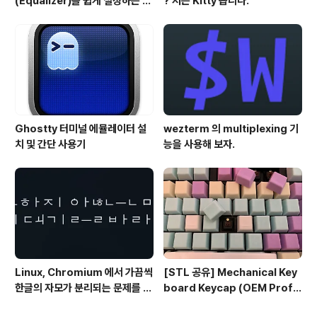
(Equalizer)를 쉽게 설정하는 방
? 저는 Kitty 씁니다.
법 - AutoEQ
Ghostty 터미널 에뮬레이터 설
wezterm 의 multiplexing 기
치 및 간단 사용기
능을 사용해 보자.
Linux, Chromium 에서 가끔씩
[STL 공유] Mechanical Key
한글의 자모가 분리되는 문제를 해
board Keycap (OEM Profil
결하는 방법
e fullset)