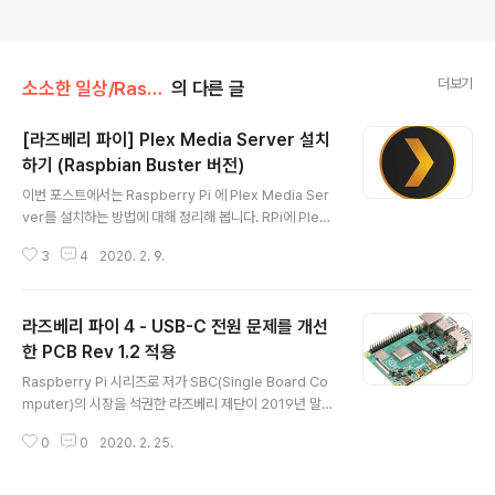
더보기
소소한 일상/Raspberry Pi
의 다른 글
[라즈베리 파이] Plex Media Server 설치
하기 (Raspbian Buster 버전)
글 내용
이번 포스트에서는 Raspberry Pi 에 Plex Media Ser
ver를 설치하는 방법에 대해 정리해 봅니다. RPi에 Plex
Server를 설치하는 방법은 이미 꽤 오래전부터 알려진 사
3
4
2020. 2. 9.
실이지만 Raspbian 최신 버전인 Buster(kernel 4.19)
부터 약간의 변동이 생겼습니다. Plex Server Plex는 R
aspberry Pi와 같이 CPU/GPU 성능이 낮은 Compute
라즈베리 파이 4 - USB-C 전원 문제를 개선
r에서 홈 미디어 센터를 구축할 수 있는 가장 좋은 솔루션
중 한가지 입니다. 기타 다른 Media Center 솔류션과는
한 PCB Rev 1.2 적용
글 내용
달리 동영상에 대한 Decoding & Play가 아닌 Player
Raspberry Pi 시리즈로 저가 SBC(Single Board Co
쪽으로 Trancoding의 결과만을 전달하기 때문입니다.
mputer)의 시장을 석권한 라즈베리 제단이 2019년 말
즉, GPU의 성능이 1차 고려 대상이 아니라는 것이죠. 물
차기 버전인 Raspberry Pi 4 출시 후 문제점으로 지적되
론..
0
0
2020. 2. 25.
어 온 USB-C 전원 문제를 해결한 Rev 1.2 PCB를 내 놓
았습니다. 아래의 Table은 www.raspberrypi.org Do
cument에 수록된 revision table 입니다. 보시는 바와