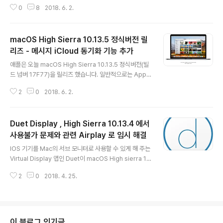
macOS 버전인 macOS High Sierra 10.14의 스샷이
0
8
2018. 6. 2.
라고 하는데요.. 보시는 바와 같이 시스텀 환경설정에서 T
oggle로 설정 가능한 Dark Theme를 적용한 모습이라
고 합니다. 실행된 앱은 XCode 10... 어떤가요? 일단 제
macOS High Sierra 10.13.5 정식버전 릴
눈엔.. 이뻐 보입니다. 오랫동안 컴퓨터를 사용하는 사람들
에겐 밝은 톤의 화면을 오랫동안 보는 것이 그리 좋은 환경
리즈 - 메시지 iCloud 동기화 기능 추가
글 내용
이라고 볼 수는 없죠.. 단지 화면의 밝기를 조절하는 것 만
애플은 오늘 macOS High Sierra 10.13.5 정식버전(빌
으로는 부족합니다... System 차원에서 Dark Theme를
드 넘버 17F77)을 릴리즈 했습니다. 일반적으로는 App
지원한다니... 이번엔 진짜로 지원이 되는 것이였으면 좋겠
Store 앱의 Update를 통해 최신 버전으로 업데이트 할
네요.... (기대기대..)..
2
0
2018. 6. 2.
수 있으며, installer가 필요하다면, App Store의 mac
OS High Sierra 앱에서 다운로드를 받으시면 됩니다. 또
한, Combo Update도 공개를 했는데요. Combo Upd
Duet Display , High Sierra 10.13.4 에서
ate는 Major 버전인 10.13 에서 부터 현재까지의 최신 항
목들을 누적해 놓은 Update Installer 입니다. 버전 10.1
사용불가 문제와 관련 Airplay 로 임시 해결
글 내용
3에 A, B, C 라는 항목이 있고, 10.13.1에서 A가 업데이트
IOS 기기를 Mac의 서브 모니터로 사용할 수 있게 해 주는
되고, 10.13.2에서 B가 업데이트 되고, 10.13.3에서 C 항
Virtual Display 앱인 Duet이 macOS High sierra 10.
목이 업데이트 되었다고 가정을 했을 때, ..
13.4 정식버전 부터 정상적으로 동작이 되지 않는 문제가
2
0
2018. 4. 25.
있다는 것을 얼마 전에 전해 드린 바 있는데요...이번 애플
의 보안 업데이트인 2018-001에서는 Duet과 관련된 해
결점은 반영되지 않은 것 같습니다. 음... 일단 근본적인 해
결은 아니지만, Duet Display는 오늘 workaround 수
준에서 애플의 Airplay 미러링 모드로 사용할 수 있도록
이 블로그 인기글