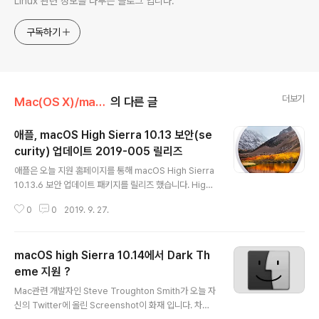
Linux 관련 정보를 다루는 블로그 입니다.
구독하기
더보기
Mac(OS X)/macOS High Sierra
의 다른 글
애플, macOS High Sierra 10.13 보안(se
curity) 업데이트 2019-005 릴리즈
글 내용
애플은 오늘 지원 홈페이지를 통해 macOS High Sierra
10.13.6 보안 업데이트 패키지를 릴리즈 했습니다. High
Sierra를 사용하는 유저들은 App Store 앱의 업데이트
0
0
2019. 9. 27.
를 통해서도 확인하실 수 있습니다. 이번 보안 업데이트는
Google Project Zero의 Samuel Grob, Natalie Sil
vanovich가 발견한 보안 이슈로 원격지 공격자에 의해 응
macOS high Sierra 10.14에서 Dark Th
용프로그램이 예기치 않게 종료되거나 임의의 코드를 실행
할 수 있는 결함을 제거한 것입니다. 해당 결함의 범위는 m
eme 지원 ?
글 내용
acOS Sierra 10.12.6, macOS High Sierra 10.13.6,
Mac관련 개발자인 Steve Troughton Smith가 오늘 자
macOS Mojave 10.14.6 를 포함합니다. macOS Hig
신의 Twitter에 올린 Screenshot이 화재 입니다. 차기
h Sierra 업데이트 다운로드 패키지는 아래를 ..