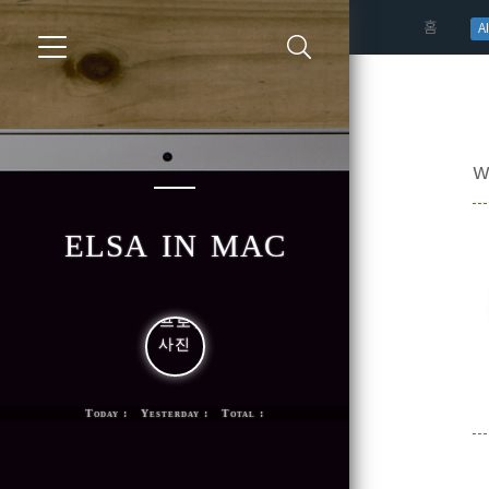
(curren
홈
AI
w
elsa in mac
Today : Yesterday : Total :