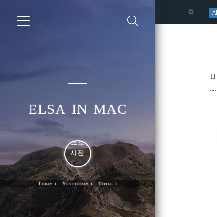
(curren
홈
AI
u
elsa in mac
Today : Yesterday : Total :