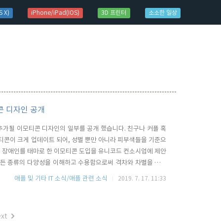
 X)
iPhone/iPad(IOS)
3D 프린터
소소한 일상
콘 디자인 공개
 추가될 이모티콘 디자인의 일부를 공개 했습니다. 친구나 커플 혹
티콘이 크게 업데이트 되어, 성별 뿐만 아니라 피부색들을 기준으
플은 장애인를 태마로 한 이모티콘 도입을 유니코드 컨소시엄에 제안
모든 종류의 다양성을 이해하고 수용함으로써 격차와 차별을 줄이
음식, 의복, 엔터테인 등 다양한 카테고리 영역에서 새롭게 디지인된
애플 및 기타 IT 소식/애플 관련 소식
2019. 7. 17. 11:33
이코티콘들은 유니 코드 12.0에서 승인된 캐릭터를 기반으로 작
xt