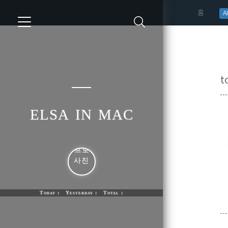
(curren
홈
AI
t
elsa in mac
Today : Yesterday : Total :