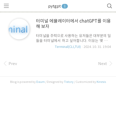
pytgpt
1
터미널 에뮬레이터에서 chatGPT를 이용
해 보자
터미널을 주력으로 사용하는 유저들은 대부분의 일
들을 터미널에서 하고 싶어합니다. 이유는 몇 가지
가 있습니다. - 마우스를 사용하지 않고 키보드만 사
Terminal(CLI,TUI)
2024. 10. 31. 19:04
용하여 업무나 일들을 처리하고 싶다.- 터미널 실행
은 매우 빠르고, 어차피 늘 띄워 놓고 있다.- 뭔가를
하기 위해 꼭 별도의 앱이나 웹브라우저를 띄워야
Prev
Next
하나 ? 화면도 좁은데...- 리소스도 많이 소모하지 않
기에 베터리 소모도 줄고, 컴터도 빠릿하다..암튼 뭐
각설하고..시대가 시대인 만큼 AI가 유행이고 AI를
업무에 사용하는 것은 이제 일상이 되어 가고 있습
Blog is powered by
Daum
/ Designed by
Tistory
/ Customized by
Kinesis
니다. 이런 시대적 흐름에 따라 터미널에서
chatGPT를 사용하고자 하는 열망도 있나 봅니
다. 이번 포스트에서는 Terminal Emulator 에서
chatGPT를 사용하는 방법을 간단히 소개하고자..