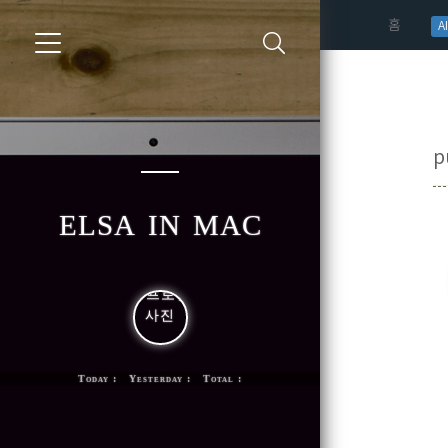
(curren
홈
AI
p
elsa in mac
Today : Yesterday : Total :