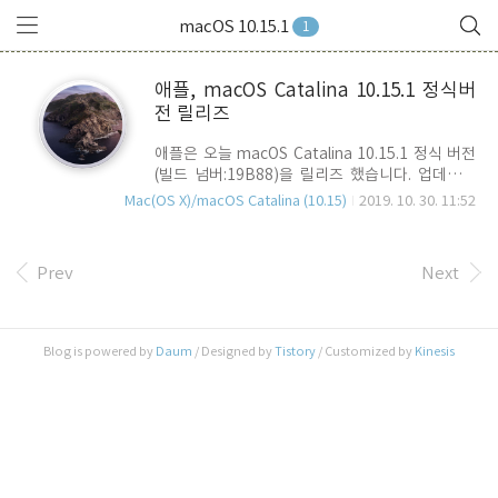
macOS 10.15.1
1
애플, macOS Catalina 10.15.1 정식버
전 릴리즈
애플은 오늘 macOS Catalina 10.15.1 정식 버전
(빌드 넘버:19B88)을 릴리즈 했습니다. 업데이트
패키지의 용량은 4.5GB, Full Installer는 약
Mac(OS X)/macOS Catalina (10.15)
2019. 10. 30. 11:52
8.6GB 수준으로 업데이트를 위해 대략 20GB 이상
의 여유 공간이 필요 합니다. 새로운 하드웨어 지원
macOS Catalina 10.15.1은 새롭게 발표한
Prev
Next
AirPods Pro를 지원하며, AMD의 Navi RDNA 그
래픽카드에 대한 eGPU 대응을 포함합니다. 사진
(Photos) 앱 기능 강화 사진 앱의 "모든 사진" 및
앨범 모드에서 필터 기능이 추가 되었으며, 파일 이
Blog is powered by
Daum
/ Designed by
Tistory
/ Customized by
Kinesis
름 보기가 추가되어 검색에 대응할 수 있으며, 각 이
미지 마다 대표 파일명을 수정 및 필터명(키워드)에
대한 사용자화가 강화 되었습니다. Homekit ..