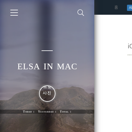
(curren
홈
AI
i
elsa in mac
Today : Yesterday : Total :