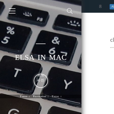
(curren
홈
AI
c
elsa in mac
Today : Yesterday : Total :