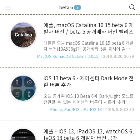
beta 6
3
애플, macOS Catalina 10.15 beta 6 개
발자 버전 / beta 5 공개베타 버전 릴리즈
애플은 오늘 macOS Catalina 10.15 beta 6 개발
자 버전(19A536g)과 공개베타 5를 동시에 릴리즈
했습니다. 사진(Photos)앱의 Clone & Backup
Mac(OS X)/macOS Catalina (10.15)
2019. 8. 20. 20:39
Database 정책은 아직 유지되고 있습니다. App
Store에서 발생했던 일부 다운로드/업데이트시 오
류는 개선이 되었으며, FireFox 실행 버그도 수정
iOS 13 beta 6 - 제어센터 Dark Mode 전
이 되었습니다. beta 6 Installer의 용량은 대략
환 버튼 추가
3.6GB이며, mac모델에 따라 용량에 다소 차이가
날 수 있습니다.
오늘 공개된 iOS 13 Beta 6에 Dark/Light 모드를
전환할 수 있는 제어센터 버튼이 새롭게 추가되었
습니다.
iPhone,iPad/IOS , iPadOS 13
2019. 8. 8. 03:30
애플 - iOS 13, iPadOS 13, watchOS 6,
tvOS 13 beta 6 개발자 버전 공개